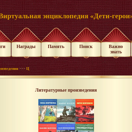
Виртуальная энциклопедия «Дети-герои
иги
Награды
Память
Поиск
Важно
знать
оизведения
Ц
>>>
Литературные произведения