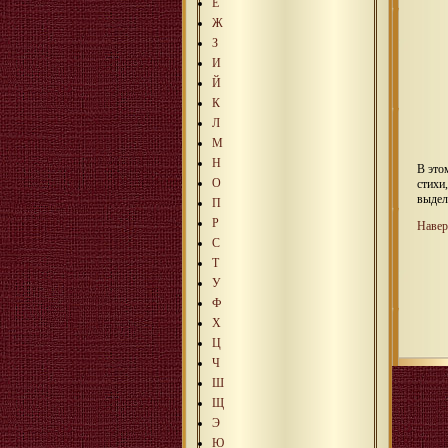
Е
Ж
З
И
Й
К
Л
М
Н
В это
О
стихи
выдел
П
Р
Навер
С
Т
У
Ф
Х
Ц
Ч
Ш
Щ
Э
Ю