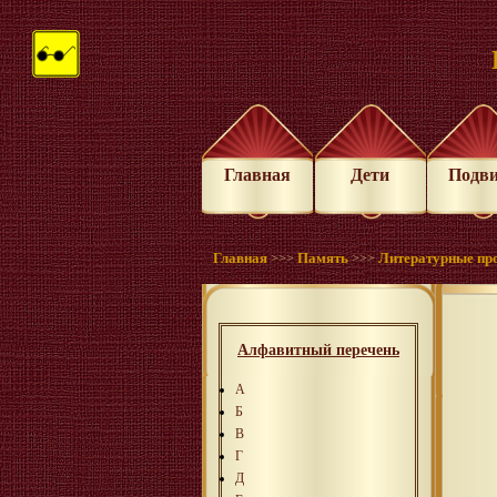
Главная
Дети
Подв
Главная
Память
Литературные пр
>>>
>>>
Алфавитный перечень
А
Б
В
Г
Д