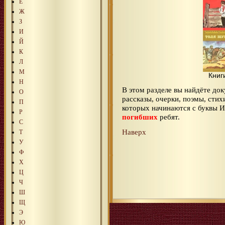
Е
Ж
З
И
Й
К
Л
М
Книг
Н
В этом разделе вы найдёте до
О
рассказы, очерки, поэмы, сти
П
которых начинаются с буквы 
Р
погибших
ребят.
С
Наверх
Т
У
Ф
Х
Ц
Ч
Ш
Щ
Э
Ю