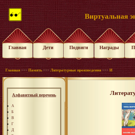
Виртуальная э
Главная
Дети
Подвиги
Награды
П
Главная
Память
Литературные произведения
И
>>>
>>>
>>>
Литерат
Алфавитный перечень
А
Б
В
Г
Д