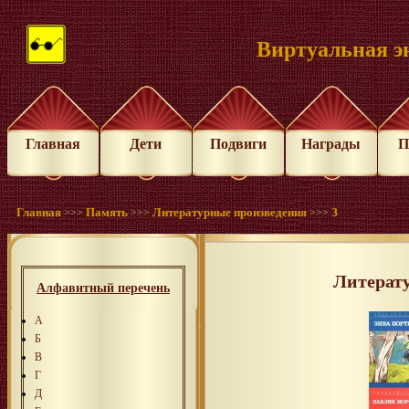
Виртуальная э
Главная
Дети
Подвиги
Награды
П
Главная
Память
Литературные произведения
З
>>>
>>>
>>>
Литерат
Алфавитный перечень
А
Б
В
Г
Д