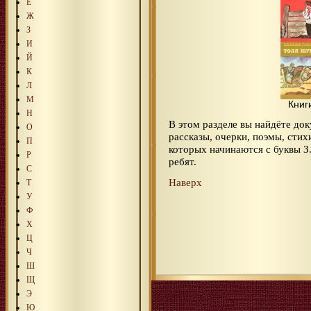
Е
Ж
З
И
Й
К
Л
М
Книг
Н
В этом разделе вы найдёте до
О
рассказы, очерки, поэмы, сти
П
которых начинаются с буквы 
Р
ребят.
С
Наверх
Т
У
Ф
Х
Ц
Ч
Ш
Щ
Э
Ю