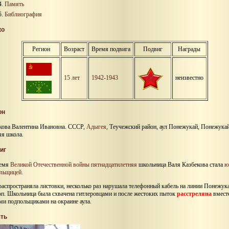
Память
Библиография
ко
Регион
Возраст
Время подвига
Подвиг
Награды
15 лет
1942-1943
неизвестно
он
кова Валентина Ивановна. СССР,
Адыгея
, Теучежский район, аул Понежукай, Понежука
яя школа.
иг
ремя
Великой Отечественной войны
пятнадцатилетняя
школьница Валя Казбекова стала
ю
льщицей
.
распространяла листовки, несколько раз нарушала телефонный кабель на линии Понежука
п. Школьница была схвачена гитлеровцами и после жестоких пыток
расстреляна
вместе
ми подпольщиками на окраине аула.
ть