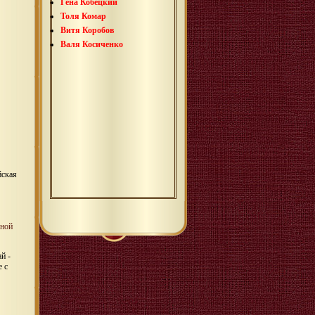
Гена Кобецкий
Толя Комар
Витя Коробов
Валя Косиченко
йская
ной
й -
 с