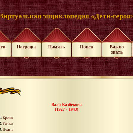
Виртуальная энциклопедия «Дети-герои
иги
Награды
Память
Поиск
Важно
знать
Валя Казбекова
(1927 - 1943)
Кратко
Регион
Подвиг