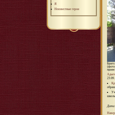
Я
Неизвестные герои
Братс
(фото
проек
Адыг
23.09.
Кр
обращ
Уч
школы
Дата 
Навер