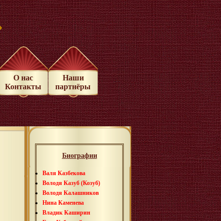
»
О нас
Наши
Контакты
партнёры
Биографии
Валя Казбекова
Володя Казуб (Козуб)
Володя Калашников
Нина Каменева
Владик Каширин