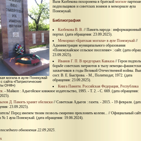
Валя Казбекова похоронена в братской
могиле
партизан
подпольщиков и советских воинов в мемориале аула
Понежукай.
Библиография
Казбекова В. В.
// Память народа : информационный
портал. (дата обращения: 23.09.2025).
Мемориал «Братская могила» в ауле Понежукай
//
Администрация муниципального образования
«Понежукайское сельское поселение» : сайт. (дата обра
23.09.2025).
Иванов Г. П. В предгорьях Кавказа
// Герои подполь
борьбе советских патриотов в тылу немецко-фашистск
захватчиков в годы Великой Отечественной войны. Вып.
сост. В. Е. Быстрова. - М., Политиздат, 1972. (дата
кая могила в ауле Понекужай
обращения: 23.09.2025).
 с сайта «Патриотические
ты ОНФ»)
Книга Памяти. Российская Федерация, Республика
ея
. - Майкоп : Адыгейское книжное издательство, 1995. - Т. 2. - С. 669. (дата обращения:
2025).
ылов Д. Память хранят обелиски
// Советская Адыгея : газета. - 2015. - 19 февраля. (дат
ения: 23.09.2025).
итель! Перед именем твоим позволь смиренно преклонить колени... // Официальный сайт
 № 1 аула Понежукай. (дата обращения: 19.06.2024).
последнего обновления 22.09.2025
.
х