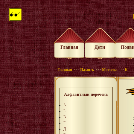
Главная
Дети
Подв
Главная
Память
Могилы
К
>>>
>>>
>>>
Алфавитный перечень
А
Б
В
Г
Д