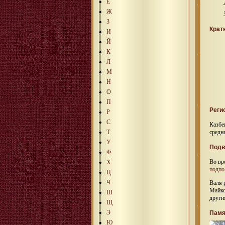
Е
Ж
З
Крат
И
Й
К
Л
М
Н
О
П
Реги
Р
С
Казбе
Т
средн
У
Подв
Ф
Во в
Х
подпо
Ц
Ч
Валя 
Майко
Ш
други
Щ
Э
Памя
Ю