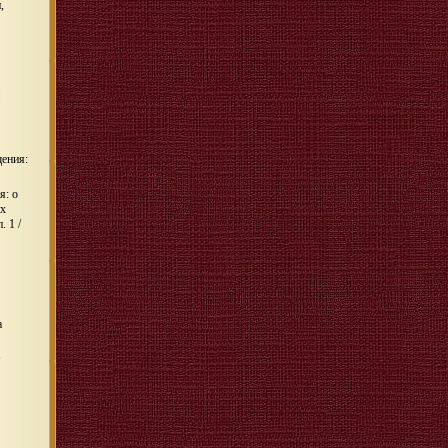
,
щения:
я: о
их
 1 /
а