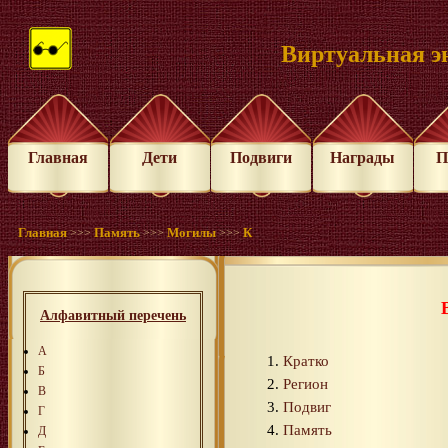
Виртуальная э
Главная
Дети
Подвиги
Награды
П
Главная
Память
Могилы
К
>>>
>>>
>>>
Алфавитный перечень
А
Кратко
Б
Регион
В
Подвиг
Г
Память
Д