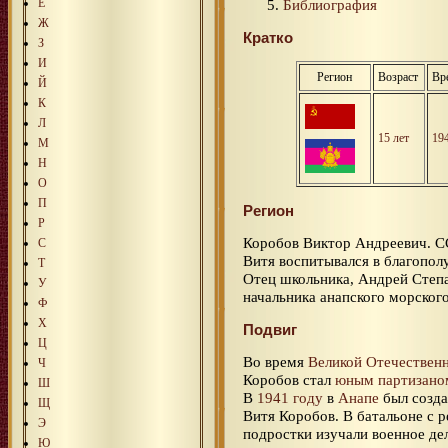
Е
Библиография
Ж
Кратко
З
И
Регион
Возраст
Вр
Й
К
Л
15 лет
19
М
Н
О
П
Регион
Р
Коробов Виктор Андреевич. 
С
Витя воспитывался в благополу
Т
Отец школьника, Андрей Степа
У
начальника анапского морского
Ф
Х
Подвиг
Ц
Во время
Великой Отечествен
Ч
Коробов стал
юным партизано
Ш
В
1941 году
в
Анапе
был созда
Щ
Витя Коробов. В батальоне с 
Э
подростки изучали военное де
Ю