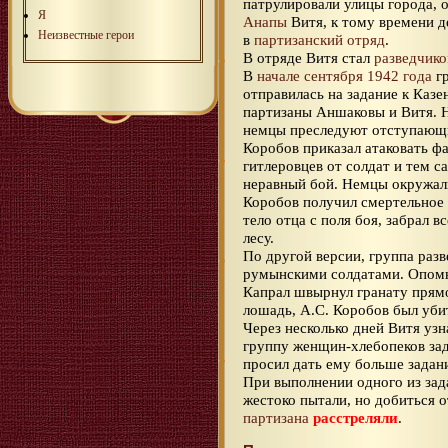
патрулировали улицы города, 
Я
Анапы
Витя, к тому времени д
Неизвестные герои
в
партизанский отряд
.
В отряде Витя стал
разведчик
В
начале сентября 1942 года
гр
отправилась на задание к Каз
партизаны Аншаковы и Витя. Н
немцы преследуют отступающи
Коробов приказал атаковать ф
гитлеровцев от солдат и тем с
неравный бой. Немцы окружали
Коробов получил смертельное
тело отца с поля боя, забрал в
лесу.
По другой версии, группа разв
румынскими солдатами. Опомн
Капрал швырнул гранату прямо
лошадь, А.С. Коробов был уби
Через несколько дней Витя узн
группу женщин-хлебопеков зад
просил дать ему больше задан
При выполнении одного из за
жестоко пытали, но добиться о
партизана
расстреляли
.