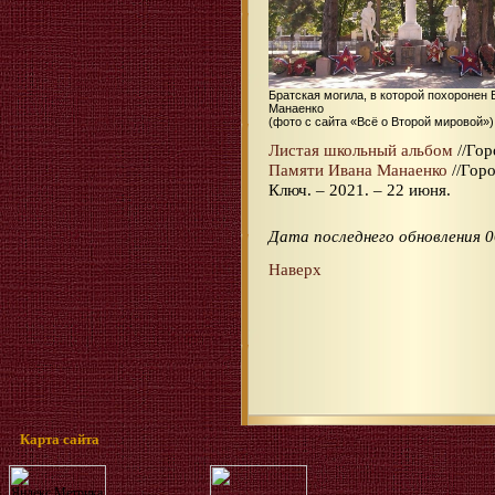
Братская могила, в которой похоронен 
Манаенко
(фото с сайта «Всё о Второй мировой»)
Листая школьный альбом
//Гор
Памяти Ивана Манаенко
//Гор
Ключ. – 2021. – 22 июня.
Дата последнего обновления 0
Наверх
Карта сайта