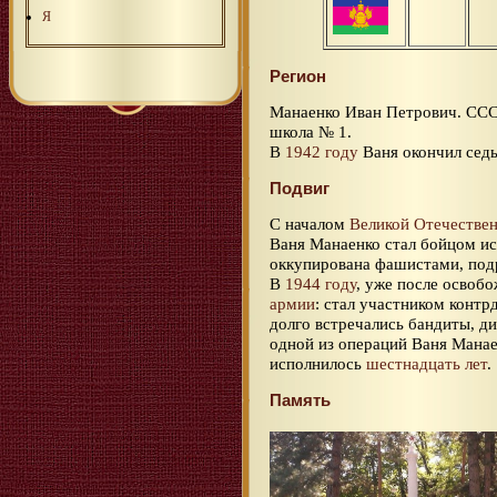
Я
Регион
Манаенко Иван Петрович. СС
школа № 1.
В
1942 году
Ваня окончил седь
Подвиг
С началом
Великой Отечестве
Ваня Манаенко стал бойцом ис
оккупирована фашистами, под
В
1944 году
, уже после освоб
армии
: стал участником контр
долго встречались бандиты, д
одной из операций Ваня Мана
исполнилось
шестнадцать лет
.
Память