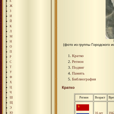
Е
Ж
З
И
Й
К
Л
М
Н
(фото из группы Городского и
О
П
Кратко
Р
Регион
С
Т
Подвиг
У
Память
Ф
Библиография
Х
Кратко
Ц
Ч
Ш
Регион
Возраст
Вре
Щ
Э
Ю
16 лет
194