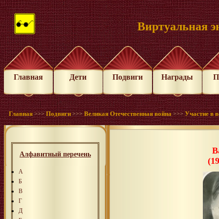
Виртуальная э
Главная
Дети
Подвиги
Награды
П
Главная
Подвиги
Великая Отечественная война
Участие в 
>>>
>>>
>>>
В
Алфавитный перечень
(1
А
Б
В
Г
Д