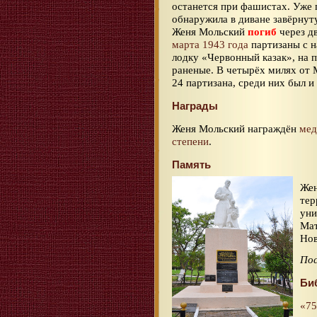
останется при фашистах. Уже 
обнаружила в диване завёрнут
Женя Мольский
погиб
через д
марта 1943 года
партизаны с н
лодку «Червонный казак», на 
раненые. В четырёх милях от 
24 партизана, среди них был и
Награды
Женя Мольский награждён
мед
степени
.
Память
Жен
тер
уни
Мат
Нов
По
Би
«75