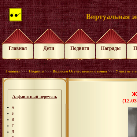
Виртуальная э
Главная
Дети
Подвиги
Награды
П
Главная
Подвиги
Великая Отечественная война
Участие в 
>>>
>>>
>>>
Ж
Алфавитный перечень
(12.03
А
Б
В
Г
Д