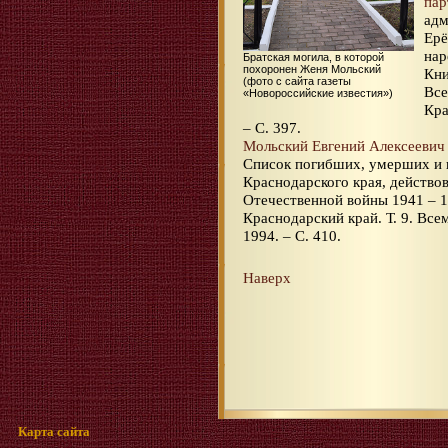
пар
адм
Ерё
нар
Братская могила, в которой
похоронен Женя Мольский
Кни
(фото с сайта газеты
Все
«Новороссийские известия»)
Кра
– С. 397.
Мольский Евгений Алексеевич
Список погибших, умерших и 
Краснодарского края, действо
Отечественной войны 1941 – 1
Краснодарский край. Т. 9. Все
1994. – С. 410.
Наверх
Карта сайта