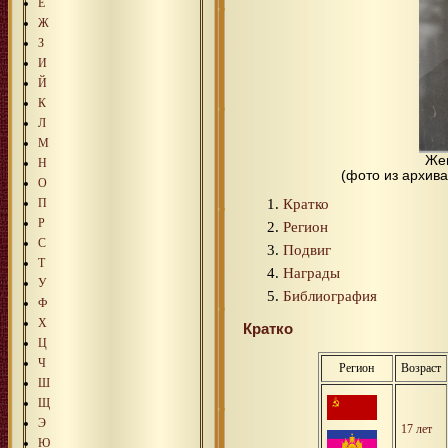
Е
Ж
З
И
Й
К
Л
М
Же
Н
(фото из архив
О
Кратко
П
Р
Регион
С
Подвиг
Т
Награды
У
Библиография
Ф
Х
Кратко
Ц
Ч
Регион
Возраст
Ш
Щ
Э
17 лет
Ю