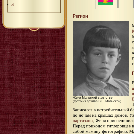
Я
Регион
Женя Мольский в детстве
(фото из архива В.Е. Мольской)
Записался в истребительный б
по ночам на крышах домов. Уз
партизаны
, Женя присоединилс
Перед приходом гитлеровцев 
собой мамину фотографию. Мам