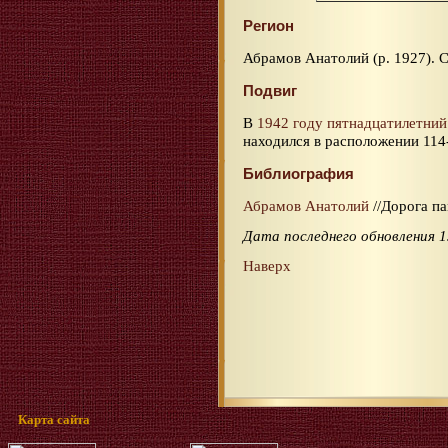
Регион
Абрамов Анатолий (р. 1927). 
Подвиг
В
1942 году
пятнадцатилетний
находился в расположении 114
Библиография
Абрамов Анатолий
//Дорога па
Дата последнего обновления 1
Наверх
Карта сайта