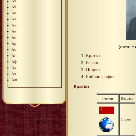
Аз
Ай
Ак
Ал
Ам
Ан
Ап
Ар
(фото с
Ас
Кратко
Ат
Аф
Регион
Ах
Подвиг
Ач
Библиография
Аш
Кратко
Регион
Возраст
15 лет