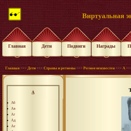
Виртуальная э
Главная
Дети
Подвиги
Награды
П
Главная
Дети
Страны и регионы
Регион неизвестен
А
>>>
>>>
>>>
>>>
>>
А
Аб
Ав
Аг
Ад
Ае