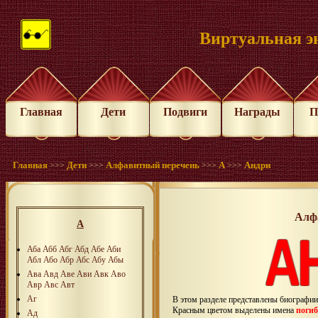
Виртуальная э
Главная
Дети
Подвиги
Награды
П
Главная
Дети
Алфавитный перечень
А
Андри
>>>
>>>
>>>
>>>
Алф
А
Аба
Абб
Абг
Абд
Абе
Аби
Абл
Або
Абр
Абс
Абу
Абы
Ава
Авд
Аве
Ави
Авк
Аво
Авр
Авс
Авт
Аг
В этом разделе представлены биографи
Красным цветом выделены имена
поги
Ад