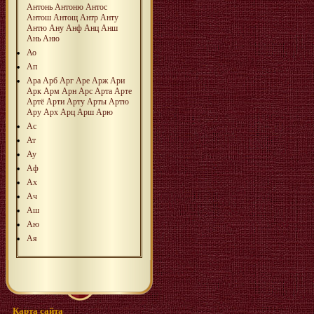
Антонь
Антоню
Антос
Антош
Антощ
Антр
Анту
Антю
Ану
Анф
Анц
Анш
Ань
Аню
Ао
Ап
Ара
Арб
Арг
Аре
Арж
Ари
Арк
Арм
Арн
Арс
Арта
Арте
Артё
Арти
Арту
Арты
Артю
Ару
Арх
Арц
Арш
Арю
Ас
Ат
Ау
Аф
Ах
Ач
Аш
Аю
Ая
Карта сайта