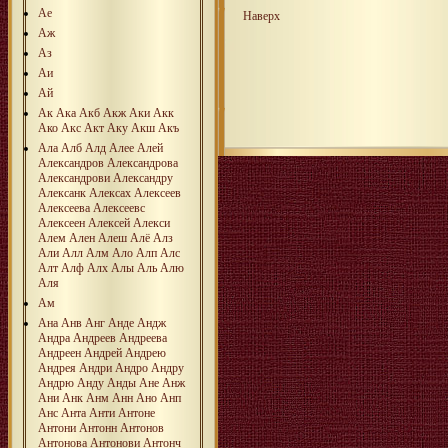
Ае
Наверх
Аж
Аз
Аи
Ай
Ак
Ака
Акб
Акж
Аки
Акк
Ако
Акс
Акт
Аку
Акш
Акъ
Ала
Алб
Алд
Алее
Алей
Александров
Александрова
Александрови
Александру
Алексанк
Алексах
Алексеев
Алексеева
Алексеевс
Алексеен
Алексей
Алекси
Алем
Ален
Алеш
Алё
Алз
Али
Алл
Алм
Ало
Алп
Алс
Алт
Алф
Алх
Алы
Аль
Алю
Аля
Ам
Ана
Анв
Анг
Анде
Андж
Андра
Андреев
Андреева
Андреен
Андрей
Андрею
Андрея
Андри
Андро
Андру
Андрю
Анду
Анды
Ане
Анж
Ани
Анк
Анм
Анн
Ано
Анп
Анс
Анта
Анти
Антоне
Антони
Антонн
Антонов
Антонова
Антонови
Антонч