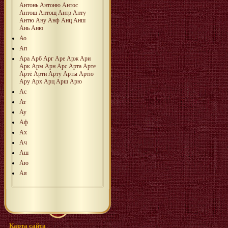
Антонь
Антоню
Антос
Антош
Антощ
Антр
Анту
Антю
Ану
Анф
Анц
Анш
Ань
Аню
Ао
Ап
Ара
Арб
Арг
Аре
Арж
Ари
Арк
Арм
Арн
Арс
Арта
Арте
Артё
Арти
Арту
Арты
Артю
Ару
Арх
Арц
Арш
Арю
Ас
Ат
Ау
Аф
Ах
Ач
Аш
Аю
Ая
Карта сайта