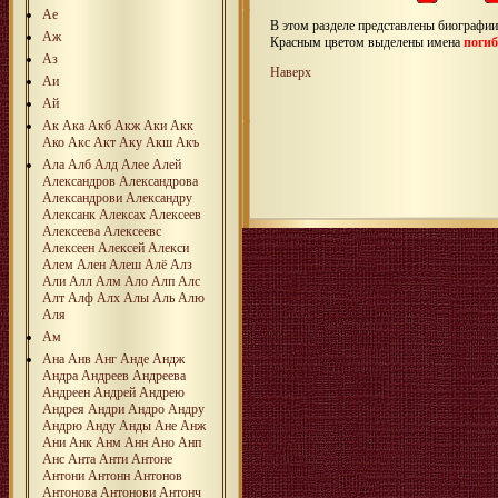
Ае
В этом разделе представлены биографи
Аж
Красным цветом выделены имена
поги
Аз
Наверх
Аи
Ай
Ак
Ака
Акб
Акж
Аки
Акк
Ако
Акс
Акт
Аку
Акш
Акъ
Ала
Алб
Алд
Алее
Алей
Александров
Александрова
Александрови
Александру
Алексанк
Алексах
Алексеев
Алексеева
Алексеевс
Алексеен
Алексей
Алекси
Алем
Ален
Алеш
Алё
Алз
Али
Алл
Алм
Ало
Алп
Алс
Алт
Алф
Алх
Алы
Аль
Алю
Аля
Ам
Ана
Анв
Анг
Анде
Андж
Андра
Андреев
Андреева
Андреен
Андрей
Андрею
Андрея
Андри
Андро
Андру
Андрю
Анду
Анды
Ане
Анж
Ани
Анк
Анм
Анн
Ано
Анп
Анс
Анта
Анти
Антоне
Антони
Антонн
Антонов
Антонова
Антонови
Антонч