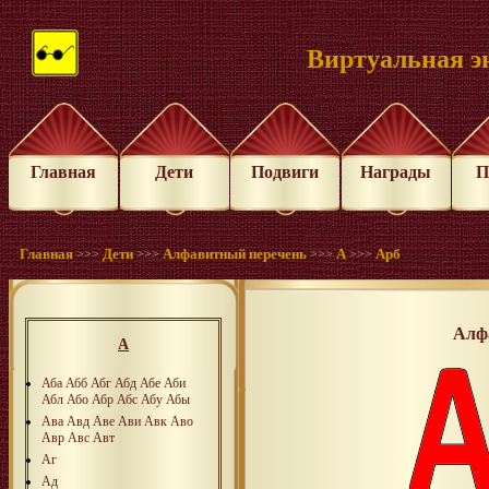
Виртуальная э
Главная
Дети
Подвиги
Награды
П
Главная
Дети
Алфавитный перечень
А
Арб
>>>
>>>
>>>
>>>
Алф
А
Аба
Абб
Абг
Абд
Абе
Аби
Абл
Або
Абр
Абс
Абу
Абы
Ава
Авд
Аве
Ави
Авк
Аво
Авр
Авс
Авт
Аг
Ад