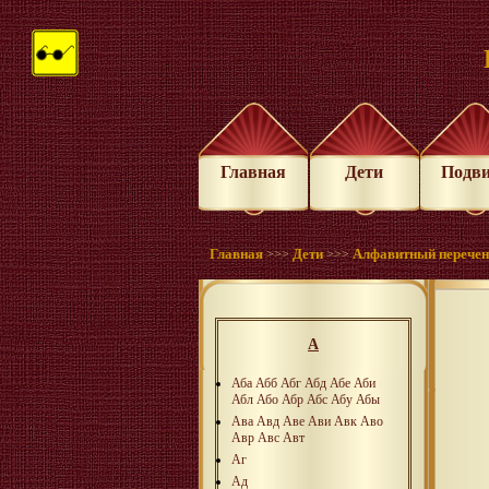
Главная
Дети
Подв
Главная
Дети
Алфавитный перече
>>>
>>>
А
Аба
Абб
Абг
Абд
Абе
Аби
Абл
Або
Абр
Абс
Абу
Абы
Ава
Авд
Аве
Ави
Авк
Аво
Авр
Авс
Авт
Аг
Ад