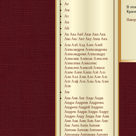
Ае
В это
Аж
Красн
Аз
Навер
Аи
Ай
Ак
Ака
Акб
Акж
Аки
Акк
Ако
Акс
Акт
Аку
Акш
Акъ
Ала
Алб
Алд
Алее
Алей
Александров
Александрова
Александрови
Александру
Алексанк
Алексах
Алексеев
Алексеева
Алексеевс
Алексеен
Алексей
Алекси
Алем
Ален
Алеш
Алё
Алз
Али
Алл
Алм
Ало
Алп
Алс
Алт
Алф
Алх
Алы
Аль
Алю
Аля
Ам
Ана
Анв
Анг
Анде
Андж
Андра
Андреев
Андреева
Андреен
Андрей
Андрею
Андрея
Андри
Андро
Андру
Андрю
Анду
Анды
Ане
Анж
Ани
Анк
Анм
Анн
Ано
Анп
Анс
Анта
Анти
Антоне
Антони
Антонн
Антонов
Антонова
Антонови
Антонч