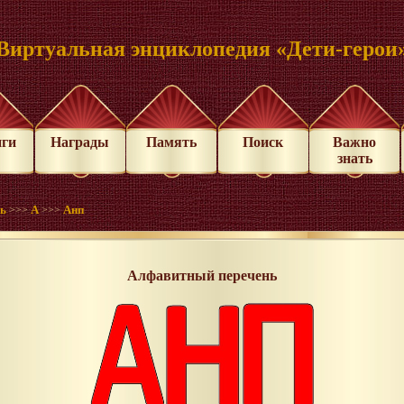
Виртуальная энциклопедия «Дети-герои
иги
Награды
Память
Поиск
Важно
знать
нь
А
Анп
>>>
>>>
Алфавитный перечень