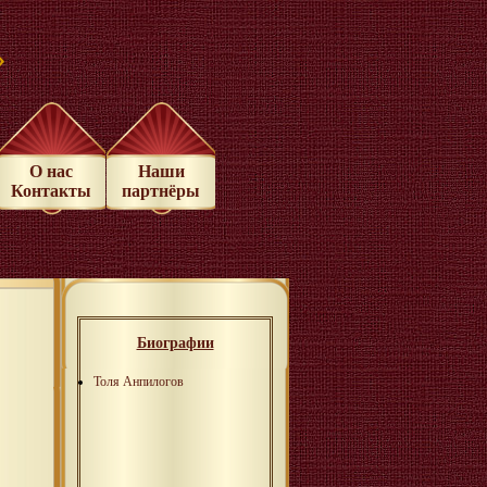
»
О нас
Наши
Контакты
партнёры
Биографии
Толя Анпилогов