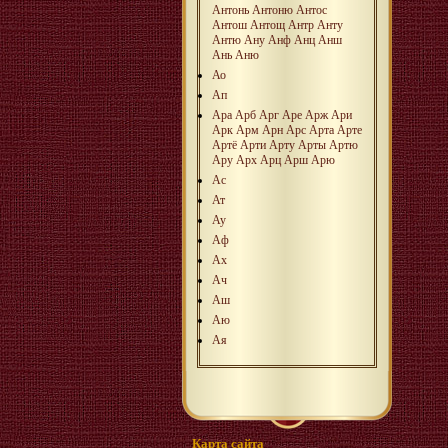
Антонь
Антоню
Антос
Антош
Антощ
Антр
Анту
Антю
Ану
Анф
Анц
Анш
Ань
Аню
Ао
Ап
Ара
Арб
Арг
Аре
Арж
Ари
Арк
Арм
Арн
Арс
Арта
Арте
Артё
Арти
Арту
Арты
Артю
Ару
Арх
Арц
Арш
Арю
Ас
Ат
Ау
Аф
Ах
Ач
Аш
Аю
Ая
Карта сайта