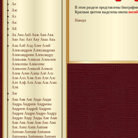
Ае
В этом разделе представлены биографи
Аж
Красным цветом выделены имена
поги
Аз
Наверх
Аи
Ай
Ак
Ака
Акб
Акж
Аки
Акк
Ако
Акс
Акт
Аку
Акш
Акъ
Ала
Алб
Алд
Алее
Алей
Александров
Александрова
Александрови
Александру
Алексанк
Алексах
Алексеев
Алексеева
Алексеевс
Алексеен
Алексей
Алекси
Алем
Ален
Алеш
Алё
Алз
Али
Алл
Алм
Ало
Алп
Алс
Алт
Алф
Алх
Алы
Аль
Алю
Аля
Ам
Ана
Анв
Анг
Анде
Андж
Андра
Андреев
Андреева
Андреен
Андрей
Андрею
Андрея
Андри
Андро
Андру
Андрю
Анду
Анды
Ане
Анж
Ани
Анк
Анм
Анн
Ано
Анп
Анс
Анта
Анти
Антоне
Антони
Антонн
Антонов
Антонова
Антонови
Антонч