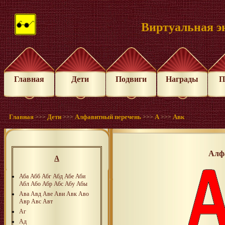
Виртуальная э
Главная
Дети
Подвиги
Награды
П
Главная
Дети
Алфавитный перечень
А
Авк
>>>
>>>
>>>
>>>
Алф
А
Аба
Абб
Абг
Абд
Абе
Аби
Абл
Або
Абр
Абс
Абу
Абы
Ава
Авд
Аве
Ави
Авк
Аво
Авр
Авс
Авт
Аг
Ад