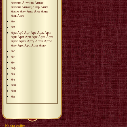
Антонь
Антоню
Антос
Антош
Антощ
Антр
Анту
Антю
Ану
Анф
Анц
Анш
Ань
Аню
Ао
Ап
Ара
Арб
Арг
Аре
Арж
Ари
Арк
Арм
Арн
Арс
Арта
Арте
Артё
Арти
Арту
Арты
Артю
Ару
Арх
Арц
Арш
Арю
Ас
Ат
Ау
Аф
Ах
Ач
Аш
Аю
Ая
Карта сайта