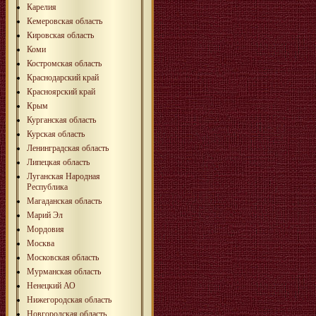
Карелия
Кемеровская область
Кировская область
Коми
Костромская область
Краснодарский край
Красноярский край
Крым
Курганская область
Курская область
Ленинградская область
Липецкая область
Луганская Народная
Республика
Магаданская область
Марий Эл
Мордовия
Москва
Московская область
Мурманская область
Ненецкий АО
Нижегородская область
Новгородская область