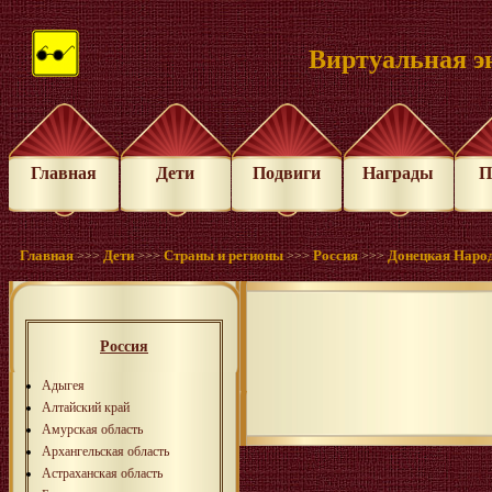
Виртуальная э
Главная
Дети
Подвиги
Награды
П
Главная
Дети
Страны и регионы
Россия
Донецкая Наро
>>>
>>>
>>>
>>>
Россия
Адыгея
Алтайский край
Амурская область
Архангельская область
Астраханская область