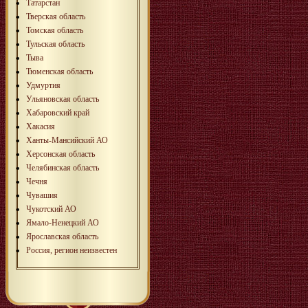
Татарстан
Тверская область
Томская область
Тульская область
Тыва
Тюменская область
Удмуртия
Ульяновская область
Хабаровский край
Хакасия
Ханты-Мансийский АО
Херсонская область
Челябинская область
Чечня
Чувашия
Чукотский АО
Ямало-Ненецкий АО
Ярославская область
Россия, регион неизвестен