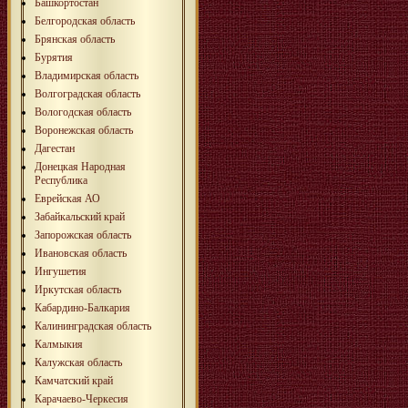
Башкортостан
Белгородская область
Брянская область
Бурятия
Владимирская область
Волгоградская область
Вологодская область
Воронежская область
Дагестан
Донецкая Народная
Республика
Еврейская АО
Забайкальский край
Запорожская область
Ивановская область
Ингушетия
Иркутская область
Кабардино-Балкария
Калининградская область
Калмыкия
Калужская область
Камчатский край
Карачаево-Черкесия