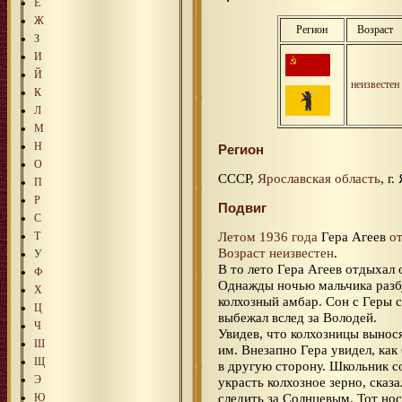
Е
Ж
Регион
Возраст
З
И
Й
неизвестен
К
Л
М
Н
Регион
О
СССР,
Ярославская область
, г
П
Р
Подвиг
С
Летом 1936 года
Гера Агеев
о
Т
Возраст неизвестен
.
У
В то лето Гера Агеев отдыхал 
Ф
Однажды ночью мальчика разбу
Х
колхозный амбар. Сон с Геры 
Ц
выбежал вслед за Володей.
Ч
Увидев, что колхозницы вынос
Ш
им. Внезапно Гера увидел, ка
Щ
в другую сторону. Школьник с
Э
украсть колхозное зерно, сказа
следить за Солнцевым. Тот но
Ю