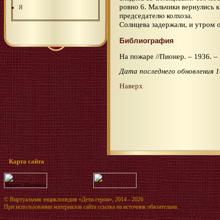
ровно 6. Мальчики вернулись 
Я
председателю колхоза.
Солнцева задержали, и утром о
Библиография
На пожаре //Пионер. – 1936. – 
Дата последнего обновления 1
Наверх
Карта сайта
©
Виртуальная энциклопедия «Дети-герои»
, 2014 - 2026
При использовании материалов сайта ссылка на источник обязательна.