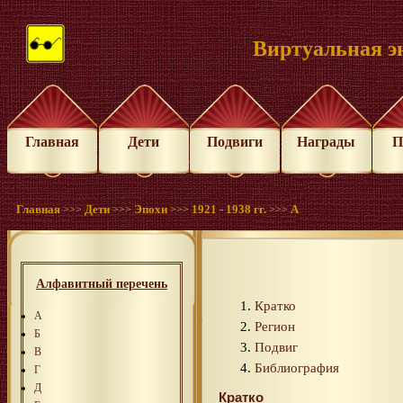
Виртуальная э
Главная
Дети
Подвиги
Награды
П
Главная
Дети
Эпохи
1921 - 1938 гг.
А
>>>
>>>
>>>
>>>
Алфавитный перечень
Кратко
А
Регион
Б
Подвиг
В
Библиография
Г
Д
Кратко