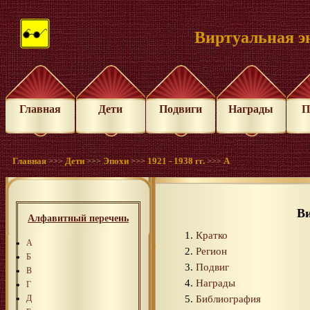
Виртуальная э
Главная
Дети
Подвиги
Награды
П
Главная
Дети
Эпохи
1921 - 1938 гг.
А
>>>
>>>
>>>
>>>
В
Алфавитный перечень
Кратко
А
Регион
Б
Подвиг
В
Награды
Г
Библиография
Д