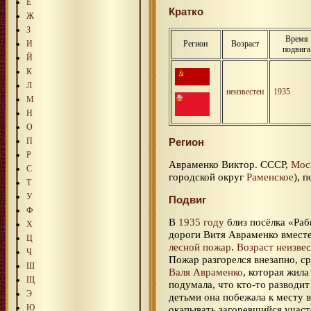
Е
Кратко
Ж
З
Время
И
Регион
Возраст
подвига
Й
К
Л
неизвестен
1935
М
Н
О
П
Регион
Р
Авраменко Виктор. СССР,
Мос
С
городской округ
Раменское
), 
Т
У
Подвиг
Ф
В
1935 году
близ посёлка «Раб
Х
дороги Витя Авраменко вмест
Ц
лесной пожар
.
Возраст неизве
Ч
Пожар разгорелся внезапно, ср
Ш
Валя Авраменко
, которая жила
Щ
подумала, что кто-то разводит
Э
детьми она побежала к месту в
Ю
окапывать загоревшийся участ