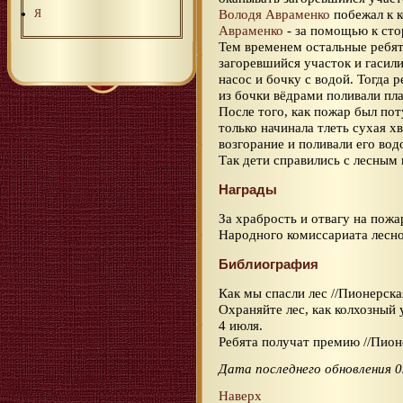
Володя Авраменко
побежал к 
Я
Авраменко
- за помощью к сто
Тем временем остальные ребят
загоревшийся участок и гасил
насос и бочку с водой. Тогда р
из бочки вёдрами поливали пл
После того, как пожар был пот
только начинала тлеть сухая х
возгорание и поливали его вод
Так дети справились с лесным
Награды
За храбрость и отвагу на пож
Народного комиссариата лесн
Библиография
Как мы спасли лес //Пионерская
Охраняйте лес, как колхозный у
4 июля.
Ребята получат премию //Пионер
Дата последнего обновления 0
Наверх