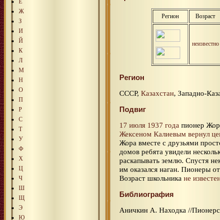
Е
Ж
Регион
Возраст
З
И
Й
неизвестно
К
Л
М
Регион
Н
О
СССР,
Казахстан
, Западно-Каза
П
Подвиг
Р
С
17 июля 1937 года
пионер Жор
Т
Жексеном Калиевым
вернул ц
У
Жора вместе с друзьями просто
Ф
домов ребята увидели нескольк
Х
раскапывать землю. Спустя не
Ц
им оказался наган. Пионеры от
Возраст школьника
не известе
Ч
Ш
Библиография
Щ
Э
Аничкин А. Находка //Пионерска
Ю