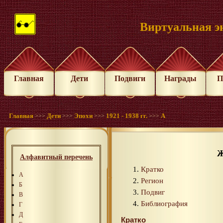
Виртуальная э
Главная
Дети
Подвиги
Награды
П
Главная
Дети
Эпохи
1921 - 1938 гг.
А
>>>
>>>
>>>
>>>
Ж
Алфавитный перечень
Кратко
А
Регион
Б
Подвиг
В
Библиография
Г
Д
Кратко