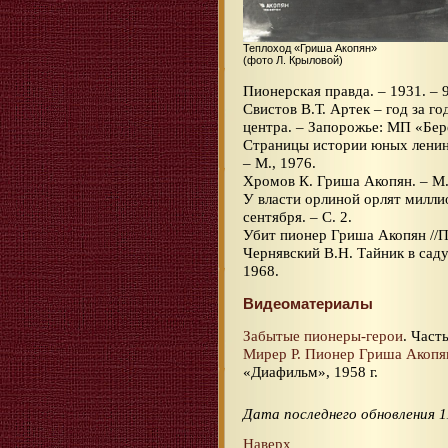
Теплоход «Гриша Акопян»
(фото Л. Крыловой)
Пионерская правда. – 1931. – 9
Свистов В.Т. Артек – год за г
центра. – Запорожье: МП «Бере
Страницы истории юных ленинц
– М., 1976.
Хромов К. Гриша Акопян. – М.
У власти орлиной орлят миллио
сентября. – С. 2.
Убит пионер Гриша Акопян //Пи
Чернявский В.Н. Тайник в саду
1968.
Видеоматериалы
Забытые пионеры-герои
. Часть
Мирер Р. Пионер Гриша Акопя
«Диафильм», 1958 г.
Дата последнего обновления 1
Наверх