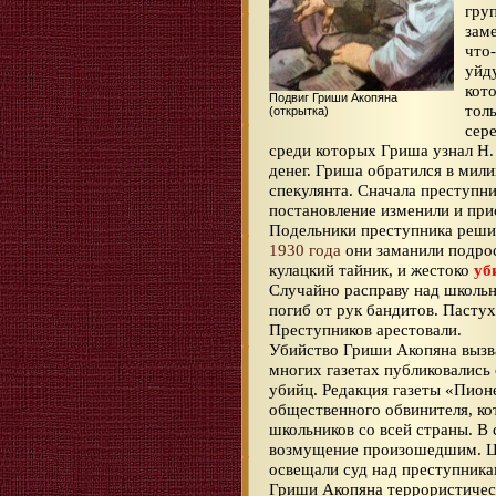
гру
зам
что
уйду
кот
Подвиг Гриши Акопяна
тол
(открытка)
сер
среди которых Гриша узнал Н.
денег. Гриша обратился в мили
спекулянта. Сначала преступни
постановление изменили и при
Подельники преступника реши
1930 года
они заманили подрос
кулацкий тайник, и жестоко
уб
Случайно расправу над школьн
погиб от рук бандитов. Пасту
Преступников арестовали.
Убийство Гриши Акопяна вызв
многих газетах публиковались
убийц. Редакция газеты «Пионе
общественного обвинителя, ко
школьников со всей страны. В
возмущение произошедшим. Ц
освещали суд над преступника
Гриши Акопяна террористичес