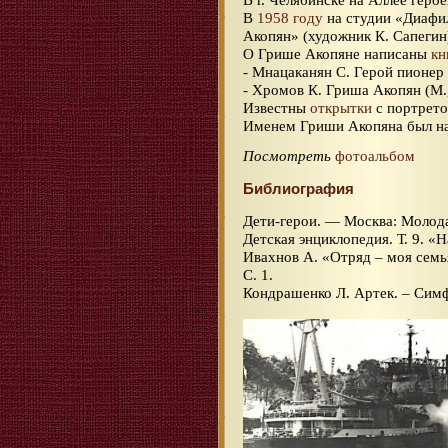
В
1958 году
на студии «Диаф
Акопян» (художник К. Сапегин
О Грише Акопяне написаны
кн
- Мнацаканян С. Герой пионер
- Хромов К. Гриша Акопян (М.,
Известны
открытки
с портрето
Именем Гриши Акопяна был н
Посмотреть
фотоальбом
Библиография
Дети-герои. — Москва: Молода
Детская энциклопедия. Т. 9. «
Ивахнов А. «Отряд – моя семья
С. 1.
Кондрашенко Л. Артек. – Симф