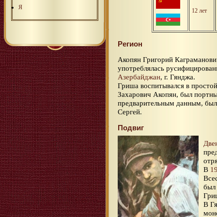
Я
12 лет
Регион
Акопян Григорий Каграманови
употреблялась русифицирован
Азербайджан
, г. Гянджа.
Гриша воспитывался в простой
Захарович Акопян, был портны
предварительным данным, был
Сергей.
Подвиг
Две
пре
отр
В
1
Все
был
Гри
В Г
моне