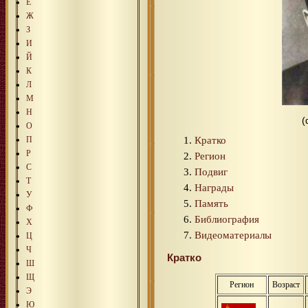
Е
Ж
З
И
Й
К
Л
М
Н
(
О
Кратко
П
Р
Регион
С
Подвиг
Т
Награды
У
Память
Ф
Библиография
Х
Видеоматериалы
Ц
Ч
Кратко
Ш
Щ
Регион
Возраст
Э
Ю