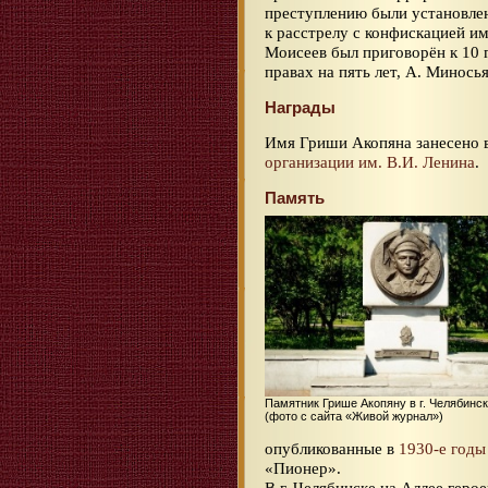
преступлению были установле
к расстрелу с конфискацией и
Моисеев был приговорён к 10
правах на пять лет, А. Минось
Награды
Имя Гриши Акопяна занесено 
организации им. В.И. Ленина
.
Память
Памятник Грише Акопяну в г. Челябинс
(фото с сайта «Живой журнал»)
опубликованные в
1930-е годы
«Пионер».
В г. Челябинске на Аллее гер