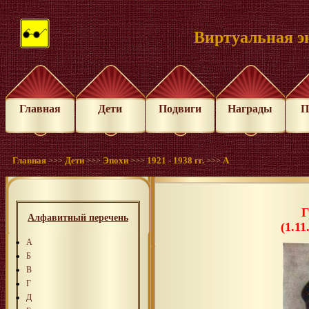
Виртуальная э
Главная
Дети
Подвиги
Награды
П
Главная
Дети
Эпохи
1921 - 1938 гг.
А
>>>
>>>
>>>
>>>
Г
Алфавитный перечень
(1.11
А
Б
В
Г
Д