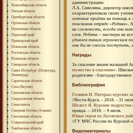
администрацию.
Новосибирская область
Л.А. Сиволина, директор школы
Омская область
охарактеризовала своих учени
Оренбургская область
готовые прийти на помощь в 
Орловская область
поисковом отряде «Родник». 
на сложности, всегда они вып
Пензенская область
слов. Ребята – мастера на вс
Пермский край
удивлен таким героическим п
Приморский край
они бы не смогли поступить, 
Псковская область
Ростовская область
Награды
Рязанская область
За спасение жизни малышей А
Самарская область
мужество в спасении»
. Школьн
Санкт-Петербург (Петроград,
родителям - благодарственное
Ленинград)
Саратовская область
Библиография
Саха (Якутия)
Сахалинская область
Голиков И. Пятерых курских ш
Свердловская область
//Вести-Курск. - 2018. - 31 окт
Севастополь
Шелест Я. Курские подростки 
правда. – 2018. – 9 июля.
Северная Осетия (Алания)
Юные герои из Льговского рай
Смоленская область
//ГУ МЧС России по Курской об
Ставропольский край
Тамбовская область
Видеоматериалы