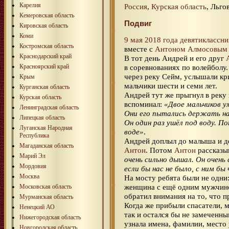
Карелия
Россия
,
Курская область
, Льго
Кемеровская область
Подвиг
Кировская область
Коми
9 мая 2018 года
девятиклассни
Костромская область
вместе с
Антоном Алмосовым
Краснодарский край
В тот день Андрей и его друг
Красноярский край
в соревнованиях по волейболу
через реку Сейм, услышали кри
Крым
мальчики шести и семи лет.
Курганская область
Андрей тут же прыгнул в реку
Курская область
вспоминал:
«Двое мальчиков у
Ленинградская область
Они его пытались держать на 
Липецкая область
Он один раз ушёл под воду. П
Луганская Народная
воде»
.
Республика
Андрей доплыл до малыша и де
Магаданская область
Антон
. Потом
Антон
рассказы
Марий Эл
очень сильно дышал. Он очень
Мордовия
если бы нас не было, с ним бы
Москва
На мосту ребята были не одни
женщина с ещё одним мужчиной
Московская область
обратил внимания на то, что п
Мурманская область
Когда же прибыли спасатели, 
Ненецкий АО
так и остался бы не замеченны
Нижегородская область
узнала имена, фамилии, место
Новгородская область