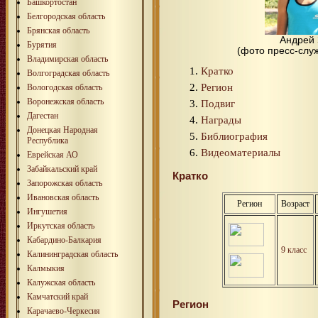
Башкортостан
Белгородская область
Брянская область
Андрей 
Бурятия
(фото пресс-слу
Владимирская область
Кратко
Волгоградская область
Регион
Вологодская область
Воронежская область
Подвиг
Дагестан
Награды
Донецкая Народная
Библиография
Республика
Видеоматериалы
Еврейская АО
Забайкальский край
Кратко
Запорожская область
Ивановская область
Регион
Возраст
Ингушетия
Иркутская область
Кабардино-Балкария
9 класс
Калининградская область
Калмыкия
Калужская область
Камчатский край
Регион
Карачаево-Черкесия