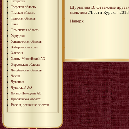
Татарстан
Шурыгина В. Отважные друзья
Тверская область
мальчика
//Вести-Курск. - 2018.
Томская область
Тульская область
Наверх
Тыва
Тюменская область
Удмуртия
Ульяновская область
Хабаровский край
Хакасия
Ханты-Мансийский АО
Херсонская область
Челябинская область
Чечня
Чувашия
Чукотский АО
Ямало-Ненецкий АО
Ярославская область
Россия, регион неизвестен