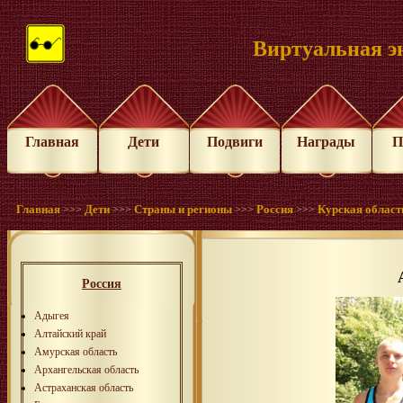
Виртуальная э
Главная
Дети
Подвиги
Награды
П
Главная
Дети
Страны и регионы
Россия
Курская област
>>>
>>>
>>>
>>>
Россия
Адыгея
Алтайский край
Амурская область
Архангельская область
Астраханская область