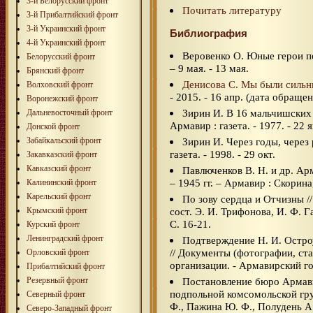
3-й Белорусский фронт
Почитать литературу
3-й Прибалтийский фронт
3-й Украинский фронт
Библиография
4-й Украинский фронт
Веровенко О. Юные герои под
Белорусский фронт
– 9 мая. - 13 мая.
Брянский фронт
Денисова С. Мы были сильн
Волховский фронт
- 2015. - 16 апр. (дата обращен
Воронежский фронт
Зирин И. В 16 мальчишских 
Дальневосточный фронт
Армавир : газета. - 1977. - 22 я
Донской фронт
Забайкальский фронт
Зирин И. Через годы, через
газета. - 1998. - 29 окт.
Закавказский фронт
Кавказский фронт
Павлюченков В. Н. и др. А
– 1945 гг. – Армавир : Скорина,
Калининский фронт
Карельский фронт
По зову сердца и Отчизны /
Крымский фронт
сост. Э. И. Трифонова, И. Ф. Г
С. 16-21.
Курский фронт
Ленинградский фронт
Подтверждение Н. И. Остро
// Документы (фотографии, ст
Орловский фронт
организации. - Армавирский гор
Прибалтийский фронт
Резервный фронт
Постановление бюро Армав
подпольной комсомольской гр
Северный фронт
Ф., Пажина Ю. Ф., Полудень А.
Северо-Западный фронт