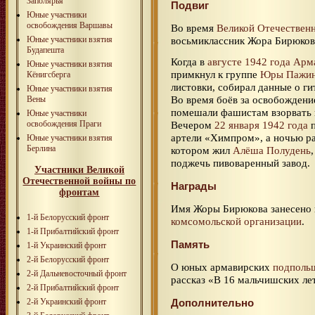
Заполярья
Подвиг
Юные участники
освобождения Варшавы
Во время
Великой Отечествен
Юные участники взятия
восьмиклассник Жора Бирюков
Будапешта
Когда в
августе 1942 года
Арм
Юные участники взятия
примкнул к группе
Юры Пажи
Кёнигсберга
листовки, собирал данные о ги
Юные участники взятия
Во время боёв за освобождение
Вены
помешали фашистам взорвать 
Юные участники
освобождения Праги
Вечером
22 января 1942 года
п
артели «Химпром», а ночью ра
Юные участники взятия
Берлина
котором жил
Алёша Полудень
поджечь пивоваренный завод.
Участники Великой
Отечественной войны по
Награды
фронтам
Имя Жоры Бирюкова занесено
1-й Белорусский фронт
комсомольской организации
.
1-й Прибалтийский фронт
Память
1-й Украинский фронт
2-й Белорусский фронт
О юных армавирских
подполь
2-й Дальневосточный фронт
рассказ «В 16 мальчишских ле
2-й Прибалтийский фронт
2-й Украинский фронт
Дополнительно