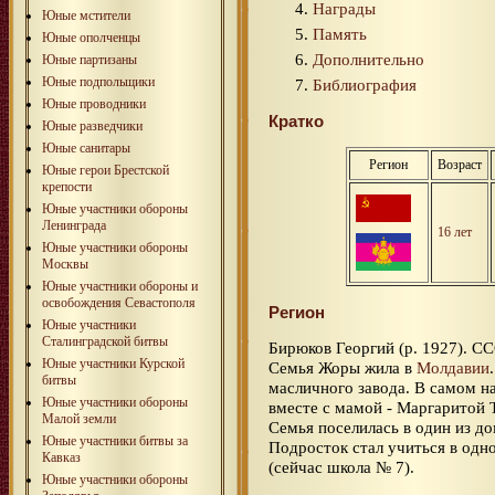
Награды
Юные мстители
Память
Юные ополченцы
Дополнительно
Юные партизаны
Юные подпольщики
Библиография
Юные проводники
Кратко
Юные разведчики
Юные санитары
Регион
Возраст
Юные герои Брестской
крепости
Юные участники обороны
Ленинграда
16 лет
Юные участники обороны
Москвы
Юные участники обороны и
освобождения Севастополя
Регион
Юные участники
Сталинградской битвы
Бирюков Георгий (р. 1927). С
Юные участники Курской
Семья Жоры жила в
Молдавии
битвы
масличного завода. В самом н
Юные участники обороны
вместе с мамой - Маргаритой 
Малой земли
Семья поселилась в один из до
Юные участники битвы за
Подросток стал учиться в одн
Кавказ
(сейчас школа № 7).
Юные участники обороны