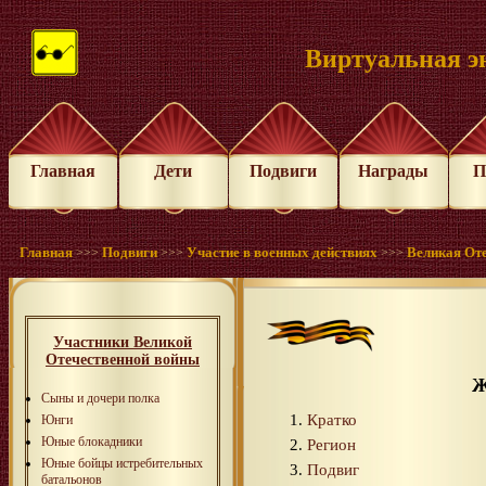
Виртуальная э
Главная
Дети
Подвиги
Награды
П
Главная
Подвиги
Участие в военных действиях
Великая Оте
>>>
>>>
>>>
Участники Великой
Отечественной войны
Ж
Сыны и дочери полка
Кратко
Юнги
Юные блокадники
Регион
Юные бойцы истребительных
Подвиг
батальонов