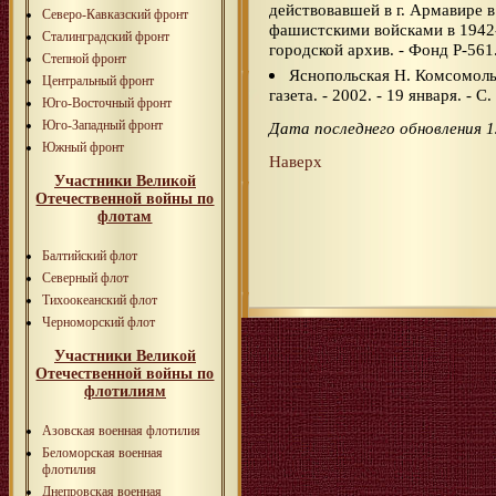
действовавшей в г. Армавире 
Северо-Кавказский фронт
фашистскими войсками в 1942-1
Сталинградский фронт
городской архив. - Фонд Р-561.
Степной фронт
Яснопольская Н. Комсомольс
Центральный фронт
газета. - 2002. - 19 января. - С. 
Юго-Восточный фронт
Юго-Западный фронт
Дата последнего обновления 1
Южный фронт
Наверх
Участники Великой
Отечественной войны по
флотам
Балтийский флот
Северный флот
Тихоокеанский флот
Черноморский флот
Участники Великой
Отечественной войны по
флотилиям
Азовская военная флотилия
Беломорская военная
флотилия
Днепровская военная