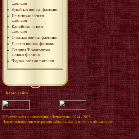
флотилия
Дунайская военная флотилия
Ильменская военная
флотилия
Каспийская военная
флотилия
Онежская военная флотилия
Пинская военная флотилия
Северная Тихоокеанская
военная флотилия
Чудская военная флотилия
Карта сайта
©
Виртуальная энциклопедия «Дети-герои»
, 2014 - 2026
При использовании материалов сайта ссылка на источник обязательна.