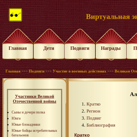
Виртуальная э
Главная
Дети
Подвиги
Награды
П
Главная
Подвиги
Участие в военных действиях
Великая Оте
>>>
>>>
>>>
Ал
Участники Великой
Отечественной войны
Кратко
Регион
Сыны и дочери полка
Подвиг
Юнги
Юные блокадники
Библиография
Юные бойцы истребительных
Кратко
батальонов