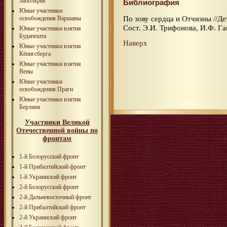
Заполярья
Библиография
Юные участники
По зову сердца и Отчизны //Де
освобождения Варшавы
Сост. Э.И. Трифонова, И.Ф. Гай
Юные участники взятия
Будапешта
Наверх
Юные участники взятия
Кёнигсберга
Юные участники взятия
Вены
Юные участники
освобождения Праги
Юные участники взятия
Берлина
Участники Великой
Отечественной войны по
фронтам
1-й Белорусский фронт
1-й Прибалтийский фронт
1-й Украинский фронт
2-й Белорусский фронт
2-й Дальневосточный фронт
2-й Прибалтийский фронт
2-й Украинский фронт