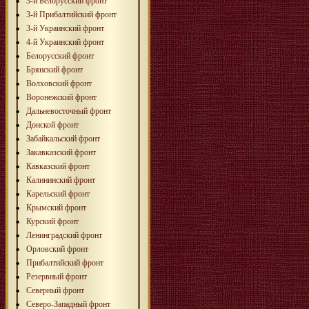
3-й Белорусский фронт
3-й Прибалтийский фронт
3-й Украинский фронт
4-й Украинский фронт
Белорусский фронт
Брянский фронт
Волховский фронт
Воронежский фронт
Дальневосточный фронт
Донской фронт
Забайкальский фронт
Закавказский фронт
Кавказский фронт
Калининский фронт
Карельский фронт
Крымский фронт
Курский фронт
Ленинградский фронт
Орловский фронт
Прибалтийский фронт
Резервный фронт
Северный фронт
Северо-Западный фронт