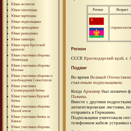
Юные мстители
Регион
Возраст
Юные ополченцы
Юные партизаны
Юные подпольщики
Юные проводники
старшеклассн
Юные разведчики
Юные санитары
Юные герои Брестской
Регион
крепости
Юные участники обороны
СССР,
Краснодарский край
, г.
Ленинграда
Юные участники обороны
Подвиг
Москвы
Юные участники обороны и
Во время
Великой Отечествен
освобождения Севастополя
стал
юным подпольщиком
.
Юные участники
Сталинградской битвы
Когда
Армавир
был захвачен 
Пажина
.
Юные участники Курской
битвы
Вместе с другими подросткам
Юные участники обороны
антигитлеровские листовки, п
Малой земли
отправить в Германию.
Юные участники битвы за
Подпольщики уничтожали гитл
Кавказ
телефонном кабеле устраивал 
Юные участники обороны