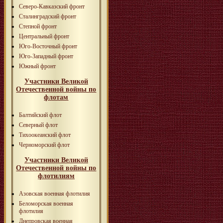
Северо-Кавказский фронт
Сталинградский фронт
Степной фронт
Центральный фронт
Юго-Восточный фронт
Юго-Западный фронт
Южный фронт
Участники Великой
Отечественной войны по
флотам
Балтийский флот
Северный флот
Тихоокеанский флот
Черноморский флот
Участники Великой
Отечественной войны по
флотилиям
Азовская военная флотилия
Беломорская военная
флотилия
Днепровская военная