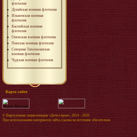
флотилия
Дунайская военная флотилия
Ильменская военная
флотилия
Каспийская военная
флотилия
Онежская военная флотилия
Пинская военная флотилия
Северная Тихоокеанская
военная флотилия
Чудская военная флотилия
Карта сайта
©
Виртуальная энциклопедия «Дети-герои»
, 2014 - 2026
При использовании материалов сайта ссылка на источник обязательна.