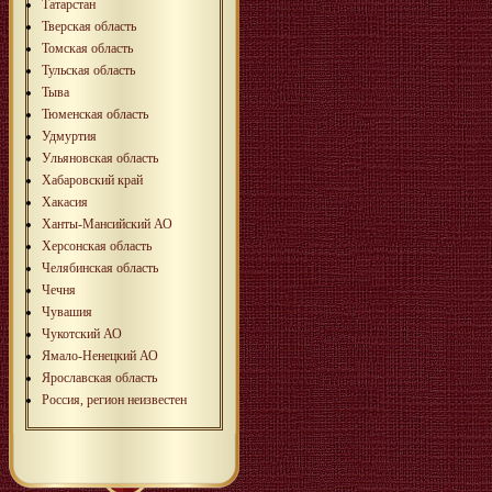
Татарстан
Тверская область
Томская область
Тульская область
Тыва
Тюменская область
Удмуртия
Ульяновская область
Хабаровский край
Хакасия
Ханты-Мансийский АО
Херсонская область
Челябинская область
Чечня
Чувашия
Чукотский АО
Ямало-Ненецкий АО
Ярославская область
Россия, регион неизвестен