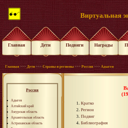
Виртуальная э
Главная
Дети
Подвиги
Награды
П
Главная
Дети
Страны и регионы
Россия
Адыгея
>>>
>>>
>>>
>>>
В
Россия
(1
Адыгея
Кратко
Алтайский край
Регион
Амурская область
Подвиг
Архангельская область
Библиография
Астраханская область