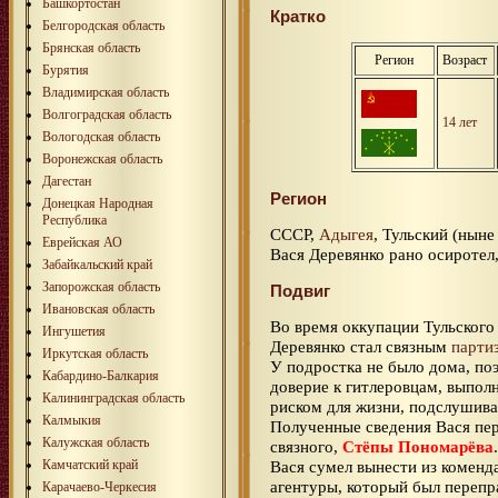
Башкортостан
Кратко
Белгородская область
Брянская область
Регион
Возраст
Бурятия
Владимирская область
Волгоградская область
14 лет
Вологодская область
Воронежская область
Дагестан
Регион
Донецкая Народная
Республика
СССР,
Адыгея
, Тульский (нын
Еврейская АО
Вася Деревянко рано осиротел
Забайкальский край
Запорожская область
Подвиг
Ивановская область
Во время оккупации Тульского
Ингушетия
Деревянко стал связным
парти
Иркутская область
У подростка не было дома, по
Кабардино-Балкария
доверие к гитлеровцам, выполн
Калининградская область
риском для жизни, подслушива
Калмыкия
Полученные сведения Вася пе
Калужская область
связного,
Стёпы Пономарёва
.
Камчатский край
Вася сумел вынести из коменд
агентуры, который был перепр
Карачаево-Черкесия