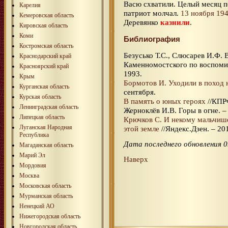
Васю схватили. Целый месяц п
Карелия
патриот молчал.
13 ноября 194
Кемеровская область
Деревянко
казнили
.
Кировская область
Коми
Библиография
Костромская область
Безусько Т.С., Слюсарев И.Ф. 
Краснодарский край
Каменномостского по воспоми
Красноярский край
1993.
Крым
Бормотов И. Уходили в поход 
Курганская область
сентября.
Курская область
В память о юных героях
//КПРФ
Ленинградская область
Жерноклёв И.В. Горы в огне. –
Липецкая область
Крючков С. И некому мальчиш
Луганская Народная
этой земле
//Яндекс.Дзен. – 201
Республика
Дата последнего обновления 0
Магаданская область
Марий Эл
Наверх
Мордовия
Москва
Московская область
Мурманская область
Ненецкий АО
Нижегородская область
Новгородская область