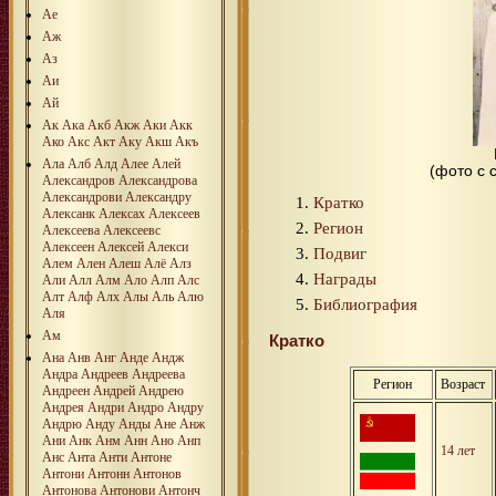
Ае
Аж
Аз
Аи
Ай
Ак
Ака
Акб
Акж
Аки
Акк
Ако
Акс
Акт
Аку
Акш
Акъ
Ала
Алб
Алд
Алее
Алей
(фото с
Александров
Александрова
Александрови
Александру
Кратко
Алексанк
Алексах
Алексеев
Регион
Алексеева
Алексеевс
Алексеен
Алексей
Алекси
Подвиг
Алем
Ален
Алеш
Алё
Алз
Награды
Али
Алл
Алм
Ало
Алп
Алс
Алт
Алф
Алх
Алы
Аль
Алю
Библиография
Аля
Ам
Кратко
Ана
Анв
Анг
Анде
Андж
Андра
Андреев
Андреева
Регион
Возраст
Андреен
Андрей
Андрею
Андрея
Андри
Андро
Андру
Андрю
Анду
Анды
Ане
Анж
Ани
Анк
Анм
Анн
Ано
Анп
14 лет
Анс
Анта
Анти
Антоне
Антони
Антонн
Антонов
Антонова
Антонови
Антонч