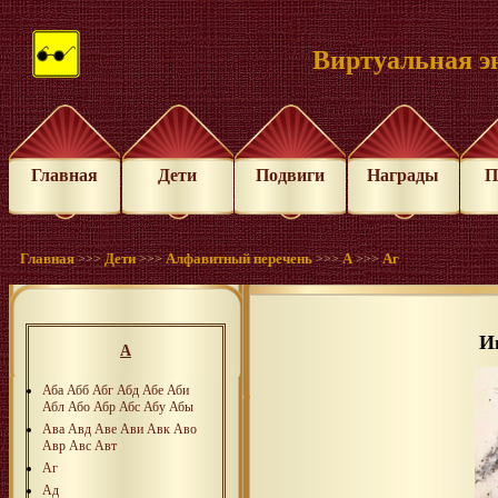
Виртуальная э
Главная
Дети
Подвиги
Награды
П
Главная
Дети
Алфавитный перечень
А
Аг
>>>
>>>
>>>
>>>
И
А
Аба
Абб
Абг
Абд
Абе
Аби
Абл
Або
Абр
Абс
Абу
Абы
Ава
Авд
Аве
Ави
Авк
Аво
Авр
Авс
Авт
Аг
Ад