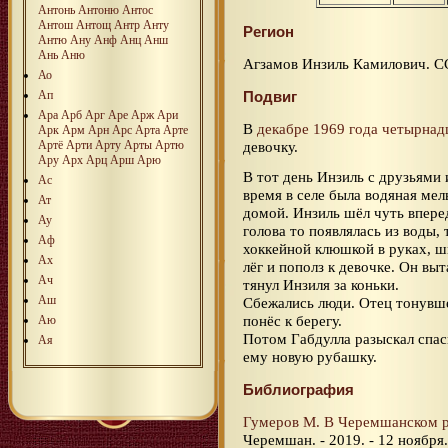
Антонь
Антоню
Антос
Антош
Антощ
Антр
Анту
Регион
Антю
Ану
Анф
Анц
Анш
Ань
Аню
Агзамов Инзиль Камилович. С
Ао
Ап
Подвиг
Ара
Арб
Арг
Аре
Арж
Ари
В
декабре 1969 года
четырнад
Арк
Арм
Арн
Арс
Арта
Арте
Артё
Арти
Арту
Арты
Артю
девочку.
Ару
Арх
Арц
Арш
Арю
В тот день Инзиль с друзьями 
Ас
время в селе была водяная мел
Ат
домой. Инзиль шёл чуть впере
Ау
голова то появлялась из воды,
Аф
хоккейной клюшкой в руках, ш
Ах
лёг и пополз к девочке. Он выт
Ач
тянул Инзиля за коньки.
Аш
Сбежались люди. Отец тонувше
понёс к берегу.
Аю
Потом Габдулла разыскал спас
Ая
ему новую рубашку.
Библиография
Гумеров М. В Черемшанском 
Черемшан. - 2019. - 12 ноября.