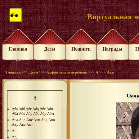
Виртуальная э
Главная
Дети
Подвиги
Награды
П
Главная
Дети
Алфавитный перечень
А
Ака
>>>
>>>
>>>
>>>
Оач
А
Аба
Абб
Абг
Абд
Абе
Аби
Абл
Або
Абр
Абс
Абу
Абы
Ава
Авд
Аве
Ави
Авк
Аво
Авр
Авс
Авт
Аг
Ад