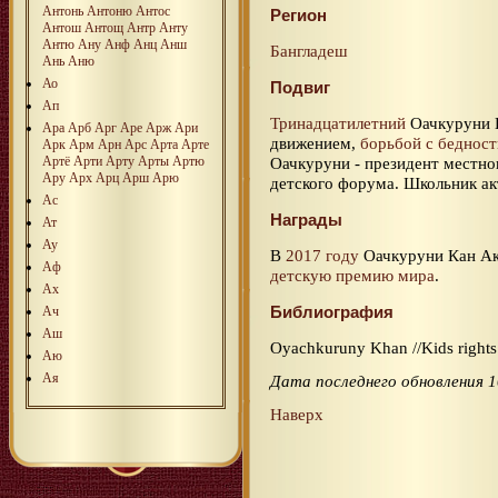
Антонь
Антоню
Антос
Регион
Антош
Антощ
Антр
Анту
Антю
Ану
Анф
Анц
Анш
Бангладеш
Ань
Аню
Ао
Подвиг
Ап
Тринадцатилетний
Оачкуруни К
Ара
Арб
Арг
Аре
Арж
Ари
движением,
борьбой с беднос
Арк
Арм
Арн
Арс
Арта
Арте
Артё
Арти
Арту
Арты
Артю
Оачкуруни - президент местно
Ару
Арх
Арц
Арш
Арю
детского форума. Школьник ак
Ас
Награды
Ат
Ау
В
2017 году
Оачкуруни Кан А
Аф
детскую премию мира
.
Ах
Библиография
Ач
Аш
Oyachkuruny Khan //Kids rights
Аю
Ая
Дата последнего обновления 1
Наверх