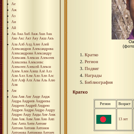
Ае
Аж
Аз
Аи
Ай
Ак
Ака
Акб
Акж
Аки
Акк
Ако
Акс
Акт
Аку
Акш
Акъ
Оа
Ала
Алб
Алд
Алее
Алей
(фото 
Александров
Александрова
Александрови
Александру
Кратко
Алексанк
Алексах
Алексеев
Регион
Алексеева
Алексеевс
Алексеен
Алексей
Алекси
Подвиг
Алем
Ален
Алеш
Алё
Алз
Награды
Али
Алл
Алм
Ало
Алп
Алс
Алт
Алф
Алх
Алы
Аль
Алю
Библиография
Аля
Ам
Кратко
Ана
Анв
Анг
Анде
Андж
Андра
Андреев
Андреева
Регион
Возраст
Андреен
Андрей
Андрею
Андрея
Андри
Андро
Андру
Андрю
Анду
Анды
Ане
Анж
Ани
Анк
Анм
Анн
Ано
Анп
13 лет
Анс
Анта
Анти
Антоне
Антони
Антонн
Антонов
Антонова
Антонови
Антонч