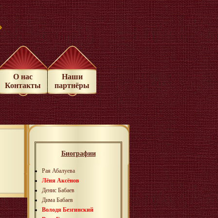
»
О нас
Наши
Контакты
партнёры
Биографии
Рая Абалуева
Лёня Аксёнов
Денис Бабаев
Дима Бабаев
Володя Безгинский