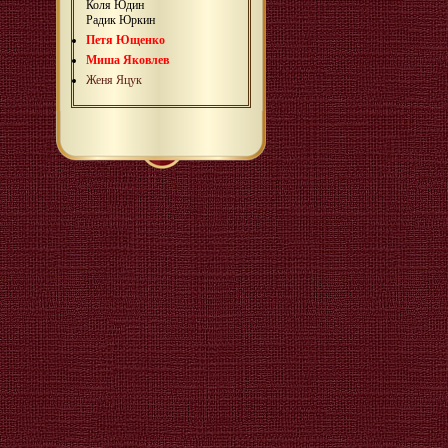
Коля Юдин
Радик Юркин
Петя Ющенко
Миша Яковлев
Женя Яцук