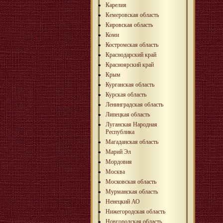
Карелия
Кемеровская область
Кировская область
Коми
Костромская область
Краснодарский край
Красноярский край
Крым
Курганская область
Курская область
Ленинградская область
Липецкая область
Луганская Народная
Республика
Магаданская область
Марий Эл
Мордовия
Москва
Московская область
Мурманская область
Ненецкий АО
Нижегородская область
Новгородская область