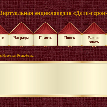
Виртуальная энциклопедия «Дети-герои
иги
Награды
Память
Поиск
Важно
знать
я Народная Республика