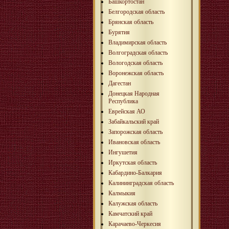
Башкортостан
Белгородская область
Брянская область
Бурятия
Владимирская область
Волгоградская область
Вологодская область
Воронежская область
Дагестан
Донецкая Народная
Республика
Еврейская АО
Забайкальский край
Запорожская область
Ивановская область
Ингушетия
Иркутская область
Кабардино-Балкария
Калининградская область
Калмыкия
Калужская область
Камчатский край
Карачаево-Черкесия