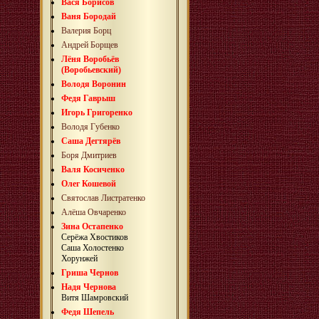
Вася Борисов
Ваня Бородай
Валерия Борц
Андрей Борщев
Лёня Воробьёв
(Воробьевский)
Володя Воронин
Федя Гаврыш
Игорь Григоренко
Володя Губенко
Саша Дегтярёв
Боря Дмитриев
Валя Косиченко
Олег Кошевой
Святослав Листратенко
Алёша Овчаренко
Зина Остапенко
Серёжа Хвостиков
Саша Холостенко
Хорунжей
Гриша Чернов
Надя Чернова
Витя Шамровский
Федя Шепель