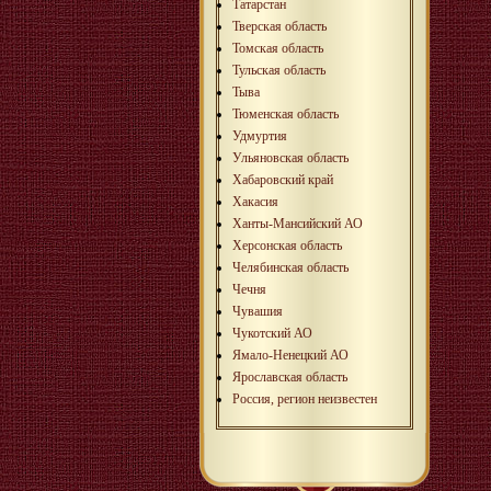
Татарстан
Тверская область
Томская область
Тульская область
Тыва
Тюменская область
Удмуртия
Ульяновская область
Хабаровский край
Хакасия
Ханты-Мансийский АО
Херсонская область
Челябинская область
Чечня
Чувашия
Чукотский АО
Ямало-Ненецкий АО
Ярославская область
Россия, регион неизвестен