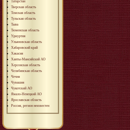
Татарстан
Тверская область
Томская область
Тульская область
Тыва
Тюменская область
Удмуртия
Ульяновская область
Хабаровский край
Хакасия
Ханты-Мансийский АО
Херсонская область
Челябинская область
Чечня
Чувашия
Чукотский АО
Ямало-Ненецкий АО
Ярославская область
Россия, регион неизвестен