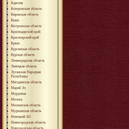
Карелия
Кемеровская область
Кировская область
Коми
Костромская область
Краснодарский край
Красноярский край
Крым
Курганская область
Курская область
Ленинградская область
Липецкая область
Луганская Народная
Республика
Магаданская область
Марий Эл
Мордовия
Москва
Московская область
Мурманская область
Ненецкий АО
Нижегородская область
Новгородская область