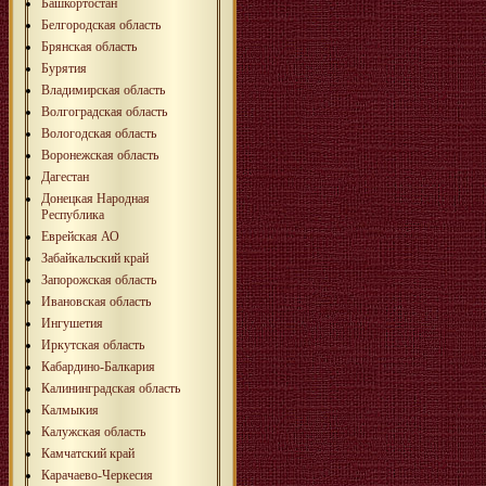
Башкортостан
Белгородская область
Брянская область
Бурятия
Владимирская область
Волгоградская область
Вологодская область
Воронежская область
Дагестан
Донецкая Народная
Республика
Еврейская АО
Забайкальский край
Запорожская область
Ивановская область
Ингушетия
Иркутская область
Кабардино-Балкария
Калининградская область
Калмыкия
Калужская область
Камчатский край
Карачаево-Черкесия