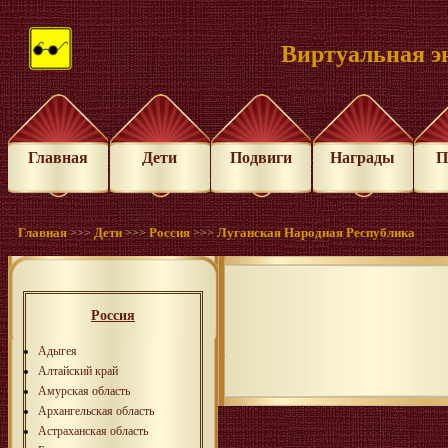
Виртуальная э
Главная
Дети
Подвиги
Награды
П
Главная
Дети
Россия
Луганская Народная Республика
>>>
>>>
>>>
Россия
Адыгея
Алтайский край
Амурская область
Архангельская область
Астраханская область