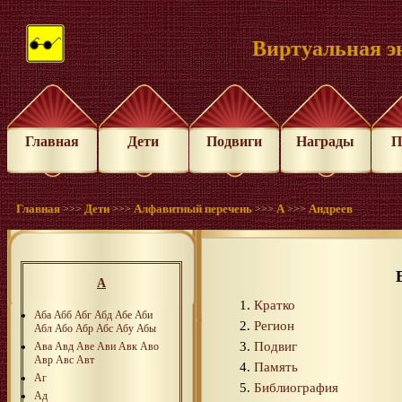
Виртуальная э
Главная
Дети
Подвиги
Награды
П
Главная
Дети
Алфавитный перечень
А
Андреев
>>>
>>>
>>>
>>>
А
Кратко
Аба
Абб
Абг
Абд
Абе
Аби
Регион
Абл
Або
Абр
Абс
Абу
Абы
Подвиг
Ава
Авд
Аве
Ави
Авк
Аво
Авр
Авс
Авт
Память
Аг
Библиография
Ад