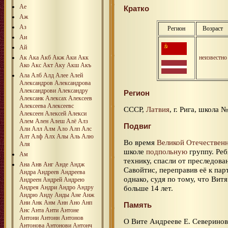
Ае
Кратко
Аж
Аз
Регион
Возраст
Аи
Ай
Ак
Ака
Акб
Акж
Аки
Акк
неизвестно
Ако
Акс
Акт
Аку
Акш
Акъ
Ала
Алб
Алд
Алее
Алей
Александров
Александрова
Александрови
Александру
Регион
Алексанк
Алексах
Алексеев
Алексеева
Алексеевс
СССР,
Латвия
, г. Рига, школа №
Алексеен
Алексей
Алекси
Алем
Ален
Алеш
Алё
Алз
Подвиг
Али
Алл
Алм
Ало
Алп
Алс
Алт
Алф
Алх
Алы
Аль
Алю
Во время
Великой Отечествен
Аля
школе
подпольную
группу. Реб
Ам
технику, спасли от преследо
Ана
Анв
Анг
Анде
Андж
Савойтис, переправив её к па
Андра
Андреев
Андреева
однако, судя по тому, что Вит
Андреен
Андрей
Андрею
Андрея
Андри
Андро
Андру
больше 14 лет.
Андрю
Анду
Анды
Ане
Анж
Ани
Анк
Анм
Анн
Ано
Анп
Память
Анс
Анта
Анти
Антоне
Антони
Антонн
Антонов
О Вите Андрееве Е. Северино
Антонова
Антонови
Антонч