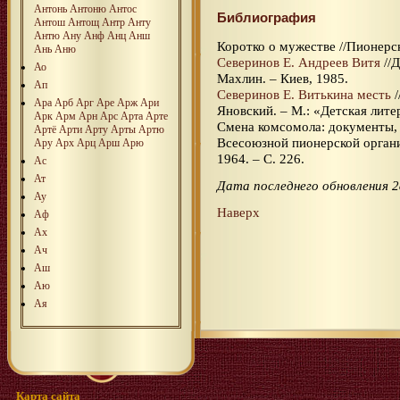
Антонь
Антоню
Антос
Библиография
Антош
Антощ
Антр
Анту
Антю
Ану
Анф
Анц
Анш
Коротко о мужестве //Пионерска
Ань
Аню
Северинов Е. Андреев Витя
//Д
Ао
Махлин. – Киев, 1985.
Ап
Северинов Е. Витькина месть
/
Ара
Арб
Арг
Аре
Арж
Ари
Яновский. – М.: «Детская лите
Арк
Арм
Арн
Арс
Арта
Арте
Смена комсомола: документы,
Артё
Арти
Арту
Арты
Артю
Всесоюзной пионерской органи
Ару
Арх
Арц
Арш
Арю
1964. – С. 226.
Ас
Ат
Дата последнего обновления 2
Ау
Наверх
Аф
Ах
Ач
Аш
Аю
Ая
Карта сайта