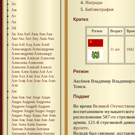
Награды
Ае
Библиография
Аж
Аз
Кратко
Аи
Ай
Регион
Возраст
Врем
Ак
Ака
Акб
Акж
Аки
Акк
Ако
Акс
Акт
Аку
Акш
Акъ
Ала
Алб
Алд
Алее
Алей
Александров
Александрова
11 лет
1942
Александрови
Александру
Алексанк
Алексах
Алексеев
Алексеева
Алексеевс
Алексеен
Алексей
Алекси
Регион
Алем
Ален
Алеш
Алё
Алз
Али
Алл
Алм
Ало
Алп
Алс
Аксёнов Владимир Владимиров
Алт
Алф
Алх
Алы
Аль
Алю
Аля
Томск.
Ам
Подвиг
Ана
Анв
Анг
Анде
Андж
Андра
Андреев
Андреева
Во время
Великой Отечествен
Андреен
Андрей
Андрею
Андрея
Андри
Андро
Андру
воспитанником музыкантского 
Андрю
Анду
Анды
Ане
Анж
расположении 587-го стрелково
Ани
Анк
Анм
Анн
Ано
Анп
армии, 121-й стрелковой диви
Анс
Анта
Анти
Антоне
фронте
.
Антони
Антонн
Антонов
Володя был связным: доставля
Антонова
Антонови
Антонч