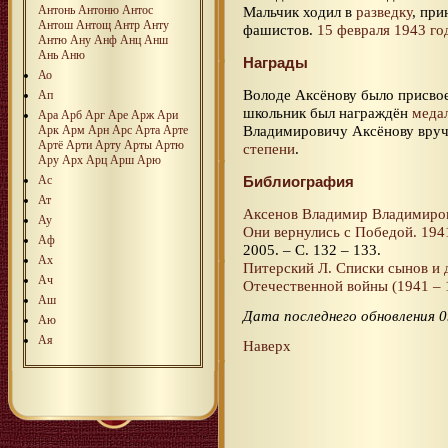
Антонь
Антоню
Антос
Мальчик ходил в
разведку
, пр
Антош
Антощ
Антр
Анту
фашистов.
15 февраля 1943 го
Антю
Ану
Анф
Анц
Анш
Ань
Аню
Награды
Ао
Володе Аксёнову было присво
Ап
школьник был награждён
меда
Ара
Арб
Арг
Аре
Арж
Ари
Владимировичу Аксёнову вру
Арк
Арм
Арн
Арс
Арта
Арте
Артё
Арти
Арту
Арты
Артю
степени
.
Ару
Арх
Арц
Арш
Арю
Ас
Библиография
Ат
Аксенов Владимир Владимиро
Ау
Они вернулись с Победой. 19
Аф
2005. – С. 132 – 133.
Ах
Питерский Л. Списки сынов и 
Ач
Отечественной войны (1941 – 1
Аш
Дата последнего обновления 0
Аю
Ая
Наверх