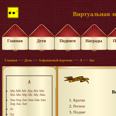
Виртуальная э
Главная
Дети
Подвиги
Награды
П
Главная
Дети
Алфавитный перечень
А
Акс
>>>
>>>
>>>
>>>
А
Аба
Абб
Абг
Абд
Абе
Аби
В
Абл
Або
Абр
Абс
Абу
Абы
Кратко
Ава
Авд
Аве
Ави
Авк
Аво
Авр
Авс
Авт
Регион
Аг
Подвиг
Ад