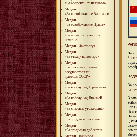
«За оборону Сталинграда»
Медаль
«За освобождение Варшавы»
Медаль
«За освобождение Праги»
Медаль
«За освоение целинных
земель»
Реги
Медаль «За отвагу»
Медаль
Дмитр
«За отвагу на пожаре»
Росси
Боря 
Медаль
переб
"За отличие в охране
государственной
Подв
границы СССР»
Медаль
Во в
«За победу над Германией»
разве
Медаль
«За победу над Японией»
В сам
войск
Медаль
Боря 
«За спасение утопающих»
Чехос
Медаль
Перво
«За трудовое отличие»
одежд
Медаль
район
«За трудовую доблесть»
помог
Вмест
Медаль Нахимова