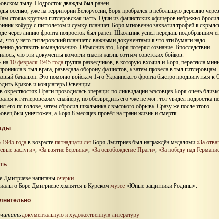
ровском тылу. Подросток дважды был ранен.
ды осенью, уже на территории Белоруссии, Боря пробрался в небольшую деревню через
Там стояла крупная гитлеровская часть. Один из фашистских офицеров небрежно бросил
онник кобуру с пистолетом и сумку-планшет. Боря мгновенно захватил трофей и скрылс
оде через линию фронта подросток был ранен. Школьник успел передать подобравшим е
м, что у него гитлеровский планшет с важными документами и что эти бумаги надо
ленно доставить командованию. Объяснив это, Боря потерял сознание. Впоследствии
илось, что эти документы помогли спасти жизнь сотням советских бойцов.
ь на
10 февраля 1945 года
группа разведчиков, в которую входил и Боря, пересекла мин
 проникла в тыл врага, разведала оборону фашистов, а затем провела в тыл гитлеровцам
ковый батальон. Это помогло войскам 1-го Украинского фронта быстро продвинуться к 
одить Краков и концлагерь Освенцим.
 в окрестностях Праги проводилась операция по ликвидации эсэсовцев Боря очень близк
рался к гитлеровскому снайперу, но обезвредить его уже не мог: тот увидел подростка 
рил его по голове, затем сбросил школьника с высокого обрыва. Сразу же после этого
ровец был уничтожен, а Боря 8 месяцев провёл на грани жизни и смерти.
ады
 1945 года
в возрасте
пятнадцати лет
Боря Дмитриев был награждён медалями
«За отва
оевые заслуги»
,
«За взятие Берлина»
,
«За освобождение Праги»
,
«За победу над Германи
ть
е Дмитриеве написаны
очерки
.
иалы о Боре Дмитриеве хранятся в Курском
музее
«Юные защитники Родины».
лнительно
очитать
документальную и художественную литературу