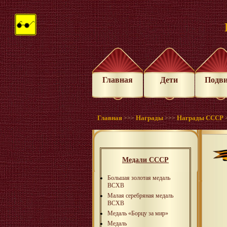
Главная
Дети
Подв
Главная
Награды
Награды СССР
>>>
>>>
Медали СССР
Большая золотая медаль
ВСХВ
Малая серебряная медаль
ВСХВ
Медаль «Борцу за мир»
Медаль