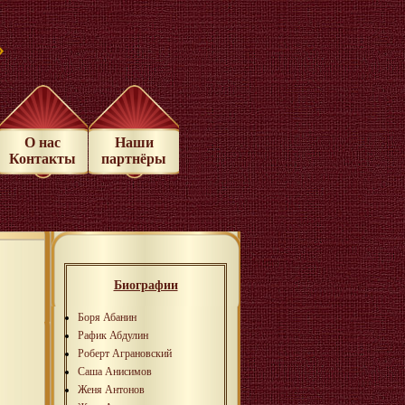
»
О нас
Наши
Контакты
партнёры
Биографии
Боря Абанин
Рафик Абдулин
Роберт Аграновский
Саша Анисимов
Женя Антонов