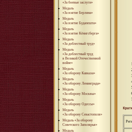
«За боевые заслуги»
Медаль
«За взятие Берлина»
Медаль
«За взятие Будапешта»
Медаль
«За взятие Кёнигсберга»
Медаль
«За доблестный труд»
Медаль
«За доблестный труд
в Великой Отечественной
войне»
Медаль
«За оборону Кавказа»
Медаль
«За оборону Ленинграда»
Медаль
«За оборону Москвы»
Медаль
«За оборону Одессы»
Крат
Медаль
«За оборону Севастополя»
Медаль «За оборону
Рег
Советского Заполярья»
Медаль