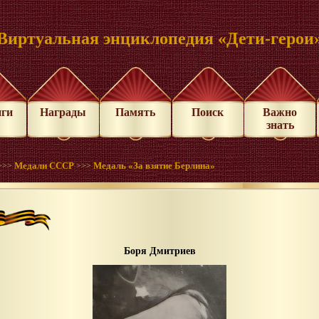
Виртуальная энциклопедия «Дети-герои
иги
Награды
Память
Поиск
Важно
знать
Медали СССР
Медаль «За взятие Берлина»
>>>
>>>
Боря Дмитриев