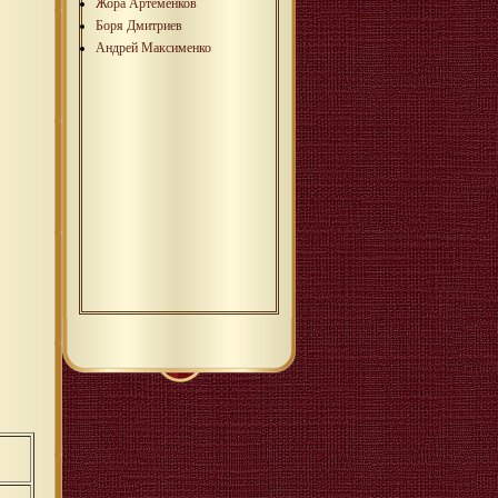
Жора Артеменков
Боря Дмитриев
Андрей Максименко