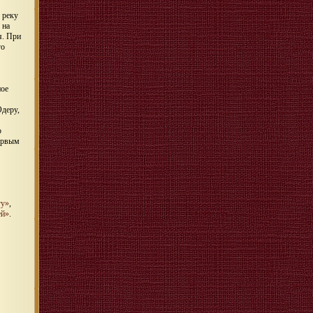
 реку
 на
я. При
го
ное
Одеру,
о
первым
гу»
,
ей»
.