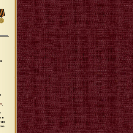
ья
и
ии
,
ю
в в
 это
ёва.