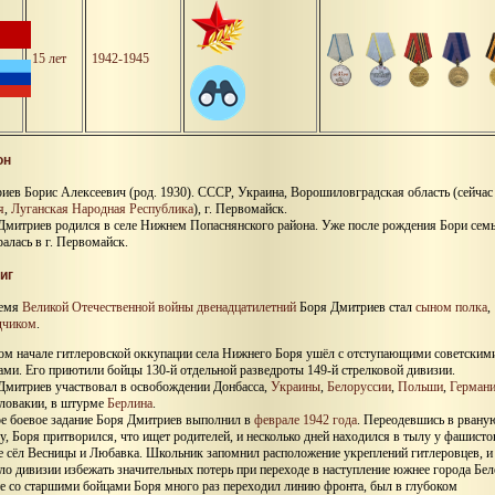
15 лет
1942-1945
он
иев Борис Алексеевич (род. 1930). СССР, Украина, Ворошиловградская область (сейчас
я
,
Луганская Народная Республика
), г. Первомайск.
Дмитриев родился в селе Нижнем Попаснянского района. Уже после рождения Бори сем
ралась в г. Первомайск.
иг
ремя
Великой Отечественной войны
двенадцатилетний
Боря Дмитриев стал
сыном полка
,
дчиком
.
ом начале гитлеровской оккупации села Нижнего Боря ушёл с отступающими советским
ами. Его приютили бойцы 130-й отдельной разведроты 149-й стрелковой дивизии.
Дмитриев участвовал в освобождении Донбасса,
Украины
,
Белоруссии
,
Польши
,
Герман
ловакии, в штурме
Берлина
.
е боевое задание Боря Дмитриев выполнил в
феврале 1942 года
. Переодевшись в рвану
у, Боря притворился, что ищет родителей, и несколько дней находился в тылу у фашисто
е сёл Весницы и Любавка. Школьник запомнил расположение укреплений гитлеровцев, и
ло дивизии избежать значительных потерь при переходе в наступление южнее города Бел
е со старшими бойцами Боря много раз переходил линию фронта, был в глубоком