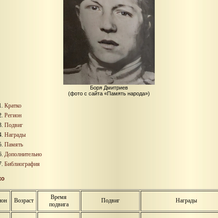
Боря Дмитриев
(фото с сайта «Память народа»)
Кратко
Регион
Подвиг
Награды
Память
Дополнительно
Библиография
ко
Время
ион
Возраст
Подвиг
Награды
подвига