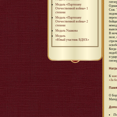
гитле
Медаль «Партизану
Однаж
Отечественной войны» 1
Сож. 
степени
подок
Медаль «Партизану
перех
Отечественной войны» 2
бойца
степени
немед
выясн
Медаль Ушакова
В ноч
Медаль
поле,
«Юный участник ВДНХ»
стрел
освоб
Когда
подоб
и уда
гитле
Нагр
К
маю
«За б
Памя
О Бор
Матер
Допо
П