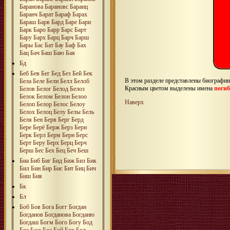
Баранова
Барановс
Баранц
Баранч
Барат
Бараф
Барах
Бараш
Барв
Бард
Баре
Бари
Барк
Баро
Барр
Барс
Барт
Бару
Барх
Барц
Барч
Барш
Бары
Бас
Бат
Бау
Баф
Бах
Бац
Бач
Баш
Баю
Бая
Бд
Беб
Бев
Бег
Бед
Без
Бей
Бек
В этом разделе представлены биографи
Бела
Беле
Бели
Белл
Белоб
Красным цветом выделены имена
поги
Белов
Белог
Белод
Белоз
Белок
Белом
Белон
Белоо
Наверх
Белоп
Белор
Белос
Белоу
Белох
Белоц
Белу
Белы
Бель
Беля
Бен
Берв
Берг
Берд
Бере
Берё
Берж
Берз
Бери
Берк
Берл
Берм
Берн
Берс
Берт
Беру
Берх
Берц
Берч
Берш
Бес
Бех
Бец
Беч
Беш
Биа
Биб
Биг
Бид
Биж
Биз
Бик
Бил
Бин
Бир
Бис
Бит
Биц
Бич
Биш
Бия
Бк
Бл
Боб
Бов
Бога
Богг
Богдан
Богданов
Богданова
Богданю
Богдаш
Богм
Бого
Богу
Бод
Бое
Бож
Боз
Бой
Бок
Бол