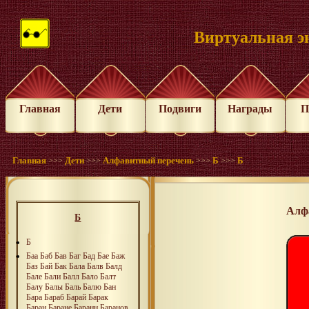
Виртуальная э
Главная
Дети
Подвиги
Награды
П
Главная
Дети
Алфавитный перечень
Б
Б
>>>
>>>
>>>
>>>
Алф
Б
Б
Баа
Баб
Бав
Баг
Бад
Бае
Баж
Баз
Бай
Бак
Бала
Балв
Балд
Бале
Бали
Балл
Бало
Балт
Балу
Балы
Баль
Балю
Бан
Бара
Бараб
Барай
Барак
Баран
Баране
Баранн
Баранов