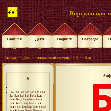
Виртуальная э
Главная
Дети
Подвиги
Награды
П
Главная
Дети
Алфавитный перечень
Б
Бир
>>>
>>>
>>>
>>>
Алф
Б
Б
Баа
Баб
Бав
Баг
Бад
Бае
Баж
Баз
Баи
Бай
Бак
Бала
Балб
Балв
Балд
Бале
Бали
Балл
Бало
Балт
Балу
Балы
Баль
Балю
Бан
Бап
Бар
Бара
Бараб
Барай
Барак
Баран
Баране