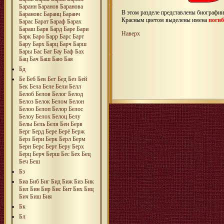
Баранн
Баранов
Баранова
В этом разделе представлены биографи
Барановс
Баранц
Баранч
Красным цветом выделены имена
поги
Барас
Барат
Бараф
Барах
Бараш
Барв
Бард
Баре
Бари
Наверх
Барк
Баро
Барр
Барс
Барт
Бару
Барх
Барц
Барч
Барш
Бары
Бас
Бат
Бау
Баф
Бах
Бац
Бач
Баш
Баю
Бая
Бд
Бе
Беб
Бев
Бег
Бед
Без
Бей
Бек
Бела
Беле
Бели
Белл
Белоб
Белов
Белог
Белод
Белоз
Белок
Белом
Белон
Белоо
Белоп
Белор
Белос
Белоу
Белох
Белоц
Белу
Белы
Бель
Беля
Бен
Берв
Берг
Берд
Бере
Берё
Берж
Берз
Бери
Берк
Берл
Берм
Берн
Берс
Берт
Беру
Берх
Берц
Берч
Берш
Бес
Бех
Бец
Беч
Беш
Бз
Биа
Биб
Биг
Бид
Биж
Биз
Бик
Бил
Бин
Бир
Бис
Бит
Бих
Биц
Бич
Биш
Бия
Бк
Бл