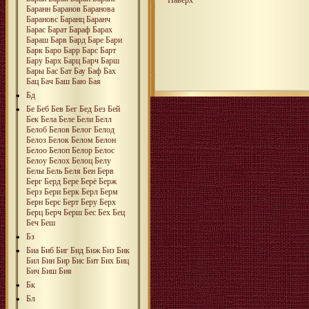
Баранн
Баранов
Баранова
Барановс
Баранц
Баранч
Барас
Барат
Бараф
Барах
Бараш
Барв
Бард
Баре
Бари
Барк
Баро
Барр
Барс
Барт
Бару
Барх
Барц
Барч
Барш
Бары
Бас
Бат
Бау
Баф
Бах
Бац
Бач
Баш
Баю
Бая
Бд
Бе
Беб
Бев
Бег
Бед
Без
Бей
Бек
Бела
Беле
Бели
Белл
Белоб
Белов
Белог
Белод
Белоз
Белок
Белом
Белон
Белоо
Белоп
Белор
Белос
Белоу
Белох
Белоц
Белу
Белы
Бель
Беля
Бен
Берв
Берг
Берд
Бере
Берё
Берж
Берз
Бери
Берк
Берл
Берм
Берн
Берс
Берт
Беру
Берх
Берц
Берч
Берш
Бес
Бех
Бец
Беч
Беш
Бз
Биа
Биб
Биг
Бид
Биж
Биз
Бик
Бил
Бин
Бир
Бис
Бит
Бих
Биц
Бич
Биш
Бия
Бк
Бл