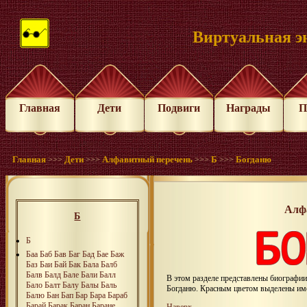
Виртуальная э
Главная
Дети
Подвиги
Награды
П
Главная
Дети
Алфавитный перечень
Б
Богданю
>>>
>>>
>>>
>>>
Алф
Б
Б
Баа
Баб
Бав
Баг
Бад
Бае
Баж
Баз
Баи
Бай
Бак
Бала
Балб
Балв
Балд
Бале
Бали
Балл
В этом разделе представлены биографи
Бало
Балт
Балу
Балы
Баль
Богданю. Красным цветом выделены и
Балю
Бан
Бап
Бар
Бара
Бараб
Барай
Барак
Баран
Баране
Наверх