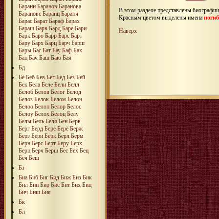
Баранн
Баранов
Баранова
В этом разделе представлены биографи
Барановс
Баранц
Баранч
Красным цветом выделены имена
поги
Барас
Барат
Бараф
Барах
Бараш
Барв
Бард
Баре
Бари
Наверх
Барк
Баро
Барр
Барс
Барт
Бару
Барх
Барц
Барч
Барш
Бары
Бас
Бат
Бау
Баф
Бах
Бац
Бач
Баш
Баю
Бая
Бд
Бе
Беб
Бев
Бег
Бед
Без
Бей
Бек
Бела
Беле
Бели
Белл
Белоб
Белов
Белог
Белод
Белоз
Белок
Белом
Белон
Белоо
Белоп
Белор
Белос
Белоу
Белох
Белоц
Белу
Белы
Бель
Беля
Бен
Берв
Берг
Берд
Бере
Берё
Берж
Берз
Бери
Берк
Берл
Берм
Берн
Берс
Берт
Беру
Берх
Берц
Берч
Берш
Бес
Бех
Бец
Беч
Беш
Бз
Биа
Биб
Биг
Бид
Биж
Биз
Бик
Бил
Бин
Бир
Бис
Бит
Бих
Биц
Бич
Биш
Бия
Бк
Бл