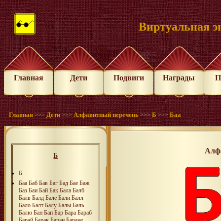
Виртуальная э
Главная
Дети
Подвиги
Награды
П
Главная
Дети
Алфавитный перечень
Б
Баа
>>>
>>>
>>>
>>>
Алф
Б
Б
Баа
Баб
Бав
Баг
Бад
Бае
Баж
Баз
Баи
Бай
Бак
Бала
Балб
Балв
Балд
Бале
Бали
Балл
Бало
Балт
Балу
Балы
Баль
Балю
Бан
Бап
Бар
Бара
Бараб
Барай
Барак
Баран
Баране