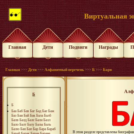
Виртуальная э
Главная
Дети
Подвиги
Награды
П
Главная
Дети
Алфавитный перечень
Б
Барв
>>>
>>>
>>>
>>>
Алф
Б
Б
Баа
Баб
Бав
Баг
Бад
Бае
Баж
Баз
Баи
Бай
Бак
Бала
Балб
Балв
Балд
Бале
Бали
Балл
Бало
Балт
Балу
Балы
Баль
Балю
Бан
Бап
Бар
Бара
Бараб
В этом разделе представлены биографи
Барай
Барак
Баран
Баране