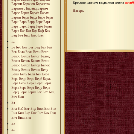
Красным цветом выделены имена
поги
Баранн
Баранов
Баранова
Барановс
Баранц
Баранч
Наверх
Барас
Барат
Бараф
Барах
Бараш
Барв
Бард
Баре
Бари
Барк
Баро
Барр
Барс
Барт
Бару
Барх
Барц
Барч
Барш
Бары
Бас
Бат
Бау
Баф
Бах
Бац
Бач
Баш
Баю
Бая
Бд
Бе
Беб
Бев
Бег
Бед
Без
Бей
Бек
Бела
Беле
Бели
Белл
Белоб
Белов
Белог
Белод
Белоз
Белок
Белом
Белон
Белоо
Белоп
Белор
Белос
Белоу
Белох
Белоц
Белу
Белы
Бель
Беля
Бен
Берв
Берг
Берд
Бере
Берё
Берж
Берз
Бери
Берк
Берл
Берм
Берн
Берс
Берт
Беру
Берх
Берц
Берч
Берш
Бес
Бех
Бец
Беч
Беш
Бз
Биа
Биб
Биг
Бид
Биж
Биз
Бик
Бил
Бин
Бир
Бис
Бит
Бих
Биц
Бич
Биш
Бия
Бк
Бл