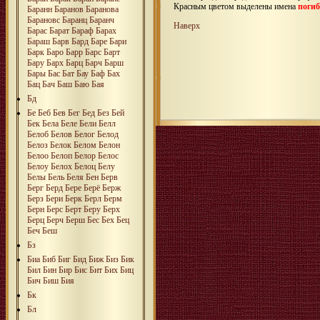
Красным цветом выделены имена
поги
Баранн
Баранов
Баранова
Барановс
Баранц
Баранч
Наверх
Барас
Барат
Бараф
Барах
Бараш
Барв
Бард
Баре
Бари
Барк
Баро
Барр
Барс
Барт
Бару
Барх
Барц
Барч
Барш
Бары
Бас
Бат
Бау
Баф
Бах
Бац
Бач
Баш
Баю
Бая
Бд
Бе
Беб
Бев
Бег
Бед
Без
Бей
Бек
Бела
Беле
Бели
Белл
Белоб
Белов
Белог
Белод
Белоз
Белок
Белом
Белон
Белоо
Белоп
Белор
Белос
Белоу
Белох
Белоц
Белу
Белы
Бель
Беля
Бен
Берв
Берг
Берд
Бере
Берё
Берж
Берз
Бери
Берк
Берл
Берм
Берн
Берс
Берт
Беру
Берх
Берц
Берч
Берш
Бес
Бех
Бец
Беч
Беш
Бз
Биа
Биб
Биг
Бид
Биж
Биз
Бик
Бил
Бин
Бир
Бис
Бит
Бих
Биц
Бич
Биш
Бия
Бк
Бл