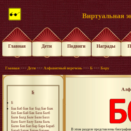
Виртуальная э
Главная
Дети
Подвиги
Награды
П
Главная
Дети
Алфавитный перечень
Б
Бору
>>>
>>>
>>>
>>>
Алф
Б
Б
Баа
Баб
Бав
Баг
Бад
Бае
Баж
Баз
Баи
Бай
Бак
Бала
Балб
Балв
Балд
Бале
Бали
Балл
Бало
Балт
Балу
Балы
Баль
Балю
Бан
Бап
Бар
Бара
Бараб
В этом разделе представлены биографи
Барай
Барак
Баран
Баране