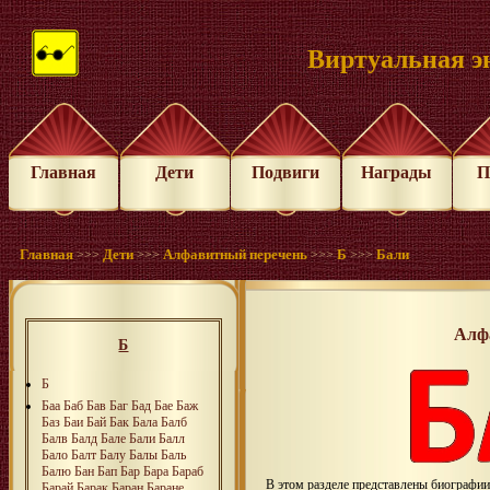
Виртуальная э
Главная
Дети
Подвиги
Награды
П
Главная
Дети
Алфавитный перечень
Б
Бали
>>>
>>>
>>>
>>>
Алф
Б
Б
Баа
Баб
Бав
Баг
Бад
Бае
Баж
Баз
Баи
Бай
Бак
Бала
Балб
Балв
Балд
Бале
Бали
Балл
Бало
Балт
Балу
Балы
Баль
Балю
Бан
Бап
Бар
Бара
Бараб
В этом разделе представлены биографи
Барай
Барак
Баран
Баране