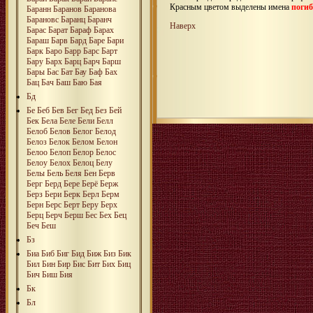
Красным цветом выделены имена
поги
Баранн
Баранов
Баранова
Барановс
Баранц
Баранч
Наверх
Барас
Барат
Бараф
Барах
Бараш
Барв
Бард
Баре
Бари
Барк
Баро
Барр
Барс
Барт
Бару
Барх
Барц
Барч
Барш
Бары
Бас
Бат
Бау
Баф
Бах
Бац
Бач
Баш
Баю
Бая
Бд
Бе
Беб
Бев
Бег
Бед
Без
Бей
Бек
Бела
Беле
Бели
Белл
Белоб
Белов
Белог
Белод
Белоз
Белок
Белом
Белон
Белоо
Белоп
Белор
Белос
Белоу
Белох
Белоц
Белу
Белы
Бель
Беля
Бен
Берв
Берг
Берд
Бере
Берё
Берж
Берз
Бери
Берк
Берл
Берм
Берн
Берс
Берт
Беру
Берх
Берц
Берч
Берш
Бес
Бех
Бец
Беч
Беш
Бз
Биа
Биб
Биг
Бид
Биж
Биз
Бик
Бил
Бин
Бир
Бис
Бит
Бих
Биц
Бич
Биш
Бия
Бк
Бл