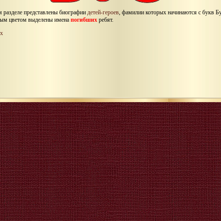
м разделе представлены биографии
детей-героев
, фамилии которых начинаются с букв Бу
ым цветом выделены имена
погибших
ребят.
х