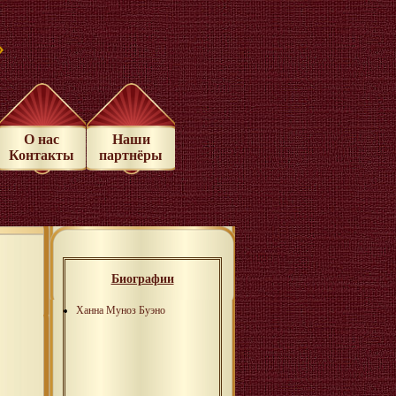
»
О нас
Наши
Контакты
партнёры
Биографии
Ханна Муноз Буэно