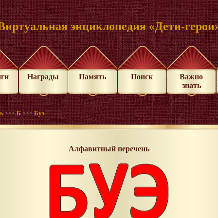
Виртуальная энциклопедия «Дети-герои
иги
Награды
Память
Поиск
Важно
знать
нь
Б
Буэ
>>>
>>>
Алфавитный перечень