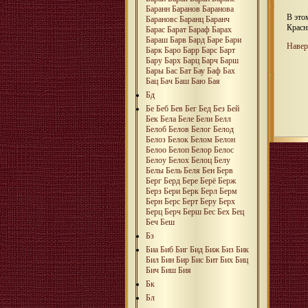
Баранн
Баранов
Баранова
В это
Барановс
Баранц
Баранч
Красн
Барас
Барат
Бараф
Барах
Бараш
Барв
Бард
Баре
Бари
Навер
Барк
Баро
Барр
Барс
Барт
Бару
Барх
Барц
Барч
Барш
Бары
Бас
Бат
Бау
Баф
Бах
Бац
Бач
Баш
Баю
Бая
Бд
Бе
Беб
Бев
Бег
Бед
Без
Бей
Бек
Бела
Беле
Бели
Белл
Белоб
Белов
Белог
Белод
Белоз
Белок
Белом
Белон
Белоо
Белоп
Белор
Белос
Белоу
Белох
Белоц
Белу
Белы
Бель
Беля
Бен
Берв
Берг
Берд
Бере
Берё
Берж
Берз
Бери
Берк
Берл
Берм
Берн
Берс
Берт
Беру
Берх
Берц
Берч
Берш
Бес
Бех
Бец
Беч
Беш
Бз
Биа
Биб
Биг
Бид
Биж
Биз
Бик
Бил
Бин
Бир
Бис
Бит
Бих
Биц
Бич
Биш
Бия
Бк
Бл