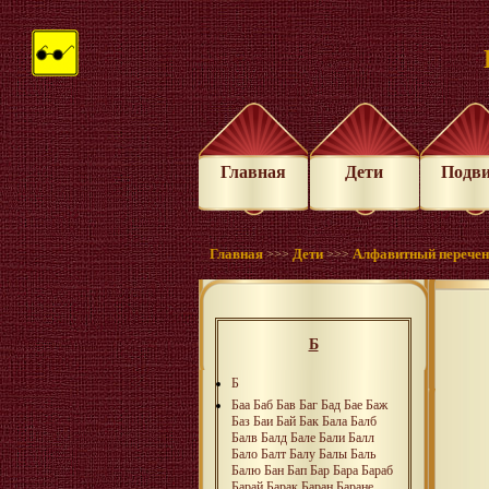
Главная
Дети
Подв
Главная
Дети
Алфавитный перече
>>>
>>>
Б
Б
Баа
Баб
Бав
Баг
Бад
Бае
Баж
Баз
Баи
Бай
Бак
Бала
Балб
Балв
Балд
Бале
Бали
Балл
Бало
Балт
Балу
Балы
Баль
Балю
Бан
Бап
Бар
Бара
Бараб
Барай
Барак
Баран
Баране