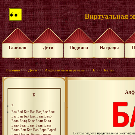
Виртуальная э
Главная
Дети
Подвиги
Награды
П
Главная
Дети
Алфавитный перечень
Б
Балю
>>>
>>>
>>>
>>>
Алф
Б
Б
Баа
Баб
Бав
Баг
Бад
Бае
Баж
Баз
Баи
Бай
Бак
Бала
Балб
Балв
Балд
Бале
Бали
Балл
Бало
Балт
Балу
Балы
Баль
Балю
Бан
Бап
Бар
Бара
Бараб
В этом разделе представлены биографи
Барай
Барак
Баран
Баране