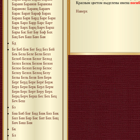
Красным цветом выделены имена
поги
Баранн
Баранов
Баранова
Барановс
Баранц
Баранч
Наверх
Барас
Барат
Бараф
Барах
Бараш
Барв
Бард
Баре
Бари
Барк
Баро
Барр
Барс
Барт
Бару
Барх
Барц
Барч
Барш
Бары
Бас
Бат
Бау
Баф
Бах
Бац
Бач
Баш
Баю
Бая
Бд
Бе
Беб
Бев
Бег
Бед
Без
Бей
Бек
Бела
Беле
Бели
Белл
Белоб
Белов
Белог
Белод
Белоз
Белок
Белом
Белон
Белоо
Белоп
Белор
Белос
Белоу
Белох
Белоц
Белу
Белы
Бель
Беля
Бен
Берв
Берг
Берд
Бере
Берё
Берж
Берз
Бери
Берк
Берл
Берм
Берн
Берс
Берт
Беру
Берх
Берц
Берч
Берш
Бес
Бех
Бец
Беч
Беш
Бз
Биа
Биб
Биг
Бид
Биж
Биз
Бик
Бил
Бин
Бир
Бис
Бит
Бих
Биц
Бич
Биш
Бия
Бк
Бл