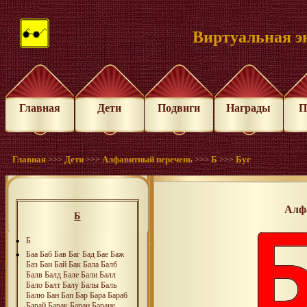
Виртуальная э
Главная
Дети
Подвиги
Награды
П
Главная
Дети
Алфавитный перечень
Б
Буг
>>>
>>>
>>>
>>>
Алф
Б
Б
Баа
Баб
Бав
Баг
Бад
Бае
Баж
Баз
Баи
Бай
Бак
Бала
Балб
Балв
Балд
Бале
Бали
Балл
Бало
Балт
Балу
Балы
Баль
Балю
Бан
Бап
Бар
Бара
Бараб
Барай
Барак
Баран
Баране