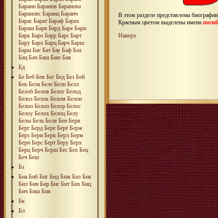
Баранн
Баранов
Баранова
Барановс
Баранц
Баранч
В этом разделе представлены биографи
Барас
Барат
Бараф
Барах
Красным цветом выделены имена
поги
Бараш
Барв
Бард
Баре
Бари
Наверх
Барк
Баро
Барр
Барс
Барт
Бару
Барх
Барц
Барч
Барш
Бары
Бас
Бат
Бау
Баф
Бах
Бац
Бач
Баш
Баю
Бая
Бд
Бе
Беб
Бев
Бег
Бед
Без
Бей
Бек
Бела
Беле
Бели
Белл
Белоб
Белов
Белог
Белод
Белоз
Белок
Белом
Белон
Белоо
Белоп
Белор
Белос
Белоу
Белох
Белоц
Белу
Белы
Бель
Беля
Бен
Берв
Берг
Берд
Бере
Берё
Берж
Берз
Бери
Берк
Берл
Берм
Берн
Берс
Берт
Беру
Берх
Берц
Берч
Берш
Бес
Бех
Бец
Беч
Беш
Бз
Биа
Биб
Биг
Бид
Биж
Биз
Бик
Бил
Бин
Бир
Бис
Бит
Бих
Биц
Бич
Биш
Бия
Бк
Бл