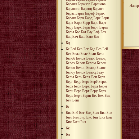
Баранн
Баранов
Баранова
Навер
Барановс
Баранц
Баранч
Барас
Барат
Бараф
Барах
Бараш
Барв
Бард
Баре
Бари
Барк
Баро
Барр
Барс
Барт
Бару
Барх
Барц
Барч
Барш
Бары
Бас
Бат
Бау
Баф
Бах
Бац
Бач
Баш
Баю
Бая
Бд
Бе
Беб
Бев
Бег
Бед
Без
Бей
Бек
Бела
Беле
Бели
Белл
Белоб
Белов
Белог
Белод
Белоз
Белок
Белом
Белон
Белоо
Белоп
Белор
Белос
Белоу
Белох
Белоц
Белу
Белы
Бель
Беля
Бен
Берв
Берг
Берд
Бере
Берё
Берж
Берз
Бери
Берк
Берл
Берм
Берн
Берс
Берт
Беру
Берх
Берц
Берч
Берш
Бес
Бех
Бец
Беч
Беш
Бз
Биа
Биб
Биг
Бид
Биж
Биз
Бик
Бил
Бин
Бир
Бис
Бит
Бих
Биц
Бич
Биш
Бия
Бк
Бл