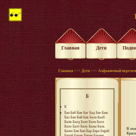
Главная
Дети
Подв
Главная
Дети
Алфавитный перече
>>>
>>>
Б
Б
Баа
Баб
Бав
Баг
Бад
Бае
Баж
Баз
Баи
Бай
Бак
Бала
Балб
Балв
Балд
Бале
Бали
Балл
Бало
Балт
Балу
Балы
Баль
В это
Балю
Бан
Бап
Бар
Бара
Бараб
Красн
Барай
Барак
Баран
Баране