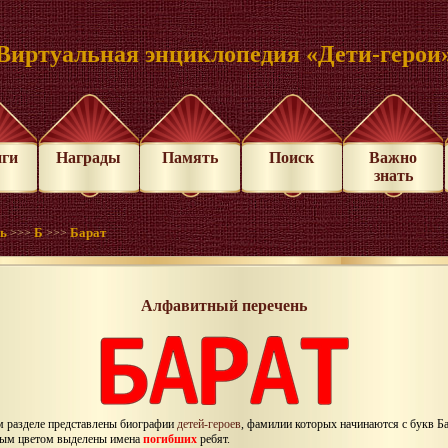
Виртуальная энциклопедия «Дети-герои
иги
Награды
Память
Поиск
Важно
знать
нь
Б
Барат
>>>
>>>
Алфавитный перечень
м разделе представлены биографии
детей-героев
, фамилии которых начинаются с букв Ба
ым цветом выделены имена
погибших
ребят.