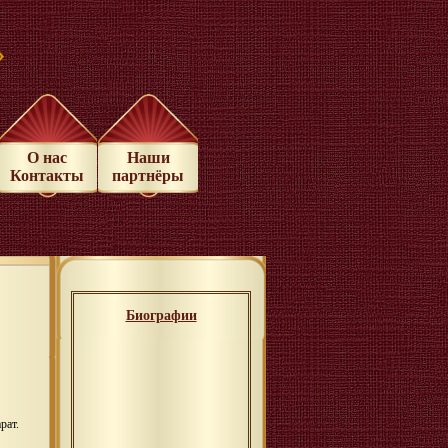
»
О нас
Наши
Контакты
партнёры
Биографии
рат.